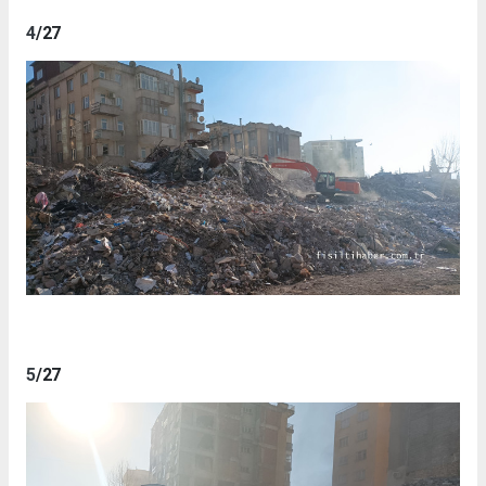
4
/27
5
/27