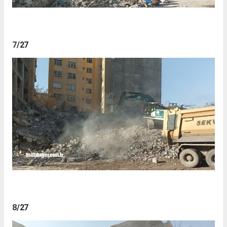
7
/27
8
/27