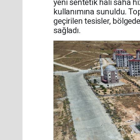
yeni sentetik halı saha h
kullanımına sunuldu. Top
geçirilen tesisler, bölged
sağladı.