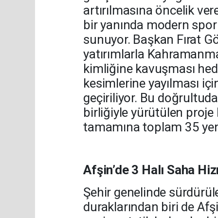
artırılmasına öncelik ver
bir yanında modern spor 
sunuyor. Başkan Fırat G
yatırımlarla Kahramanmar
kimliğine kavuşması hed
kesimlerine yayılması içi
geçiriliyor. Bu doğrultud
birliğiyle yürütülen proj
tamamına toplam 35 yeni 
Afşin’de 3 Halı Saha Hi
Şehir genelinde sürdürül
duraklarından biri de Af