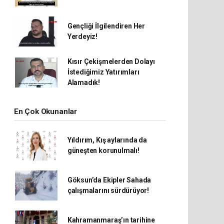
Gençliği İlgilendiren Her
Yerdeyiz!
Kısır Çekişmelerden Dolayı
İstediğimiz Yatırımları
Alamadık!
En Çok Okunanlar
Yıldırım, Kış aylarında da
güneşten korunulmalı!
Göksun’da Ekipler Sahada
çalışmalarını sürdürüyor!
Kahramanmaraş’ın tarihine