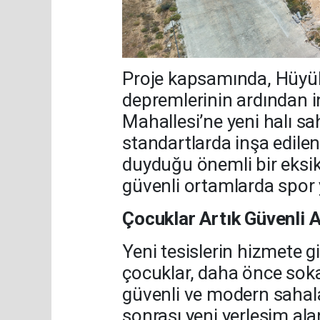
Proje kapsamında, Hüyük
depremlerinin ardından i
Mahallesi’ne yeni halı sa
standartlarda inşa edilen 
duyduğu önemli bir eksikl
güvenli ortamlarda spor
Çocuklar Artık Güvenli 
Yeni tesislerin hizmete g
çocuklar, daha önce soka
güvenli ve modern sahala
sonrası yeni yerleşim a