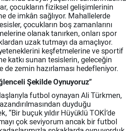
r, çocukların fiziksel gelişimlerinin
ine de imkân sağlıyor. Mahallelerde
esisler, çocukların boş zamanlarını
melerine olanak tanırken, onları spor
lıklardan uzak tutmayı da amaçlıyor.
eteneklerini keşfetmelerine ve sportif
ine katkı sunan tesislerin, geleceğin
e de zemin hazırlaması hedefleniyor.
Eğlenceli Şekilde Oynuyoruz”
daşlarıyla futbol oynayan Ali Türkmen,
 kazandırılmasından duyduğu
k, “Bir buçuk yıldır Hüyüklü TOKİ’de
mayı çok seviyorum ancak bir futbol
rkadaşlarımızla sokaklarda oynuyorduk.