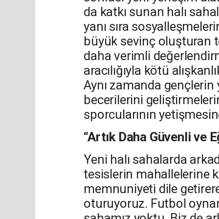
da katkı sunan halı sahala
yanı sıra sosyalleşmeler
büyük sevinç oluşturan t
daha verimli değerlendir
aracılığıyla kötü alışkan
Aynı zamanda gençlerin y
becerilerini geliştirmeler
sporcularının yetişmesin
“Artık Daha Güvenli ve 
Yeni halı sahalarda arka
tesislerin mahallelerine
memnuniyeti dile getirere
oturuyoruz. Futbol oyna
sahamız yoktu. Biz de a