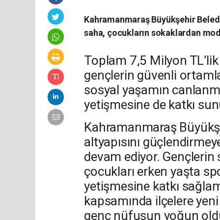
Kahramanmaraş Büyükşehir Belediye
saha, çocukların sokaklardan mode
Toplam 7,5 Milyon TL’lik y
gençlerin güvenli ortaml
sosyal yaşamın canlanma
yetişmesine de katkı sun
Kahramanmaraş Büyükşehi
altyapısını güçlendirmey
devam ediyor. Gençlerin 
çocukları erken yaşta spo
yetişmesine katkı sağla
kapsamında ilçelere yeni s
genç nüfusun yoğun oldu