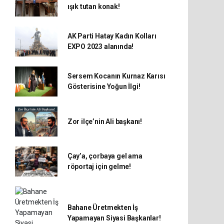
ışık tutan konak!
AK Parti Hatay Kadın Kolları
EXPO 2023 alanında!
Sersem Kocanın Kurnaz Karısı
Gösterisine Yoğun İlgi!
Zor ilçe’nin Ali başkanı!
Çay’a, çorbaya gel ama
röportaj için gelme!
Bahane Üretmekten İş
Yapamayan Siyasi Başkanlar!