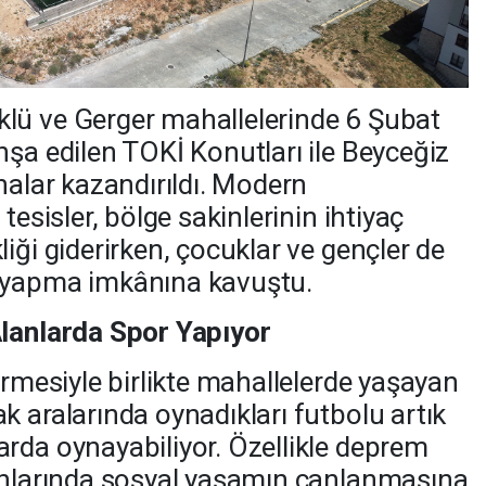
lü ve Gerger mahallelerinde 6 Şubat
nşa edilen TOKİ Konutları ile Beyceğiz
halar kazandırıldı. Modern
tesisler, bölge sakinlerinin ihtiyaç
iği giderirken, çocuklar ve gençler de
 yapma imkânına kavuştu.
Alanlarda Spor Yapıyor
irmesiyle birlikte mahallelerde yaşayan
k aralarında oynadıkları futbolu artık
rda oynayabiliyor. Özellikle deprem
lanlarında sosyal yaşamın canlanmasına