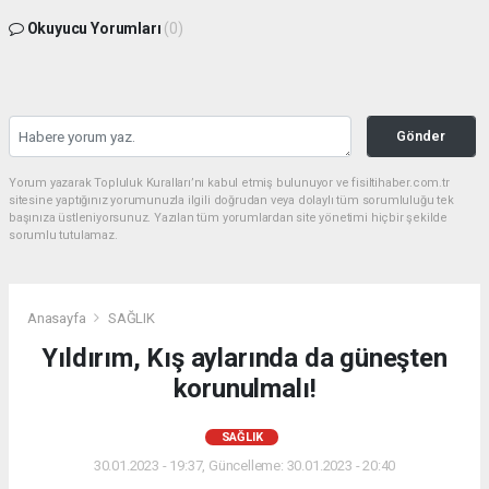
Okuyucu Yorumları
(0)
Gönder
Yorum yazarak Topluluk Kuralları’nı kabul etmiş bulunuyor ve fisiltihaber.com.tr
sitesine yaptığınız yorumunuzla ilgili doğrudan veya dolaylı tüm sorumluluğu tek
başınıza üstleniyorsunuz. Yazılan tüm yorumlardan site yönetimi hiçbir şekilde
sorumlu tutulamaz.
Anasayfa
SAĞLIK
Yıldırım, Kış aylarında da güneşten
korunulmalı!
SAĞLIK
30.01.2023 - 19:37, Güncelleme: 30.01.2023 - 20:40