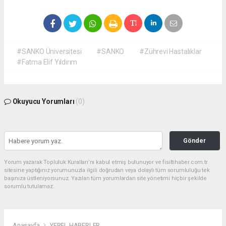
#SANKO Üniversitesi
#SANKO
#Zührevi Hastalıklar
#Fatma Elif Yıldırım
Okuyucu Yorumları
(0)
Gönder
Yorum yazarak Topluluk Kuralları’nı kabul etmiş bulunuyor ve fisiltihaber.com.tr
sitesine yaptığınız yorumunuzla ilgili doğrudan veya dolaylı tüm sorumluluğu tek
başınıza üstleniyorsunuz. Yazılan tüm yorumlardan site yönetimi hiçbir şekilde
sorumlu tutulamaz.
Anasayfa
YEREL HABERLER