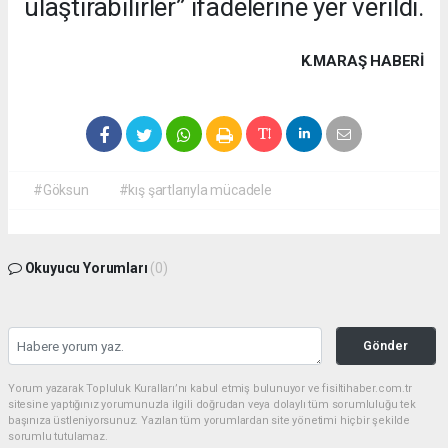
ulaştırabilirler” ifadelerine yer verildi.
K.MARAŞ HABERİ
#Göksun
#kış şartlarıyla mücadele
Okuyucu Yorumları
(0)
Gönder
Yorum yazarak Topluluk Kuralları’nı kabul etmiş bulunuyor ve fisiltihaber.com.tr
sitesine yaptığınız yorumunuzla ilgili doğrudan veya dolaylı tüm sorumluluğu tek
başınıza üstleniyorsunuz. Yazılan tüm yorumlardan site yönetimi hiçbir şekilde
sorumlu tutulamaz.