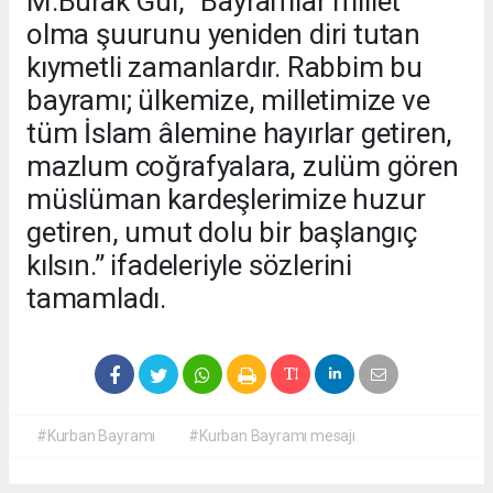
M.Burak Gül, “Bayramlar millet
olma şuurunu yeniden diri tutan
kıymetli zamanlardır. Rabbim bu
bayramı; ülkemize, milletimize ve
tüm İslam âlemine hayırlar getiren,
mazlum coğrafyalara, zulüm gören
müslüman kardeşlerimize huzur
getiren, umut dolu bir başlangıç
kılsın.” ifadeleriyle sözlerini
tamamladı.
#Kurban Bayramı
#Kurban Bayramı mesajı