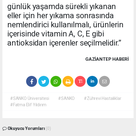
günlük yaşamda sürekli yıkanan
eller için her yıkama sonrasında
nemlendirici kullanılmalı, ürünlerin
içerisinde vitamin A, C, E gibi
antioksidan içerenler seçilmelidir.”
GAZIANTEP HABERİ
#SANKO Üniversitesi
#SANKO
#Zührevi Hastalıklar
#Fatma Elif Yıldırım
Okuyucu Yorumları
(0)