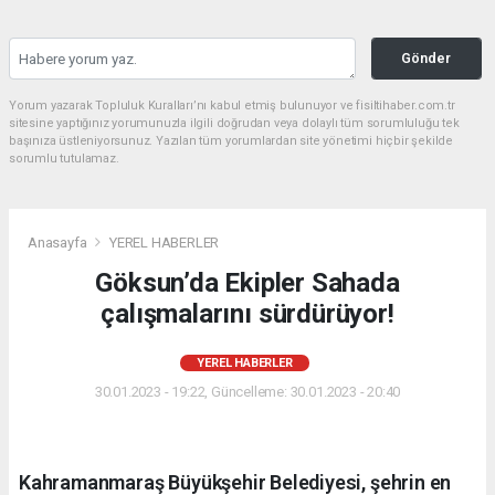
Gönder
Yorum yazarak Topluluk Kuralları’nı kabul etmiş bulunuyor ve fisiltihaber.com.tr
sitesine yaptığınız yorumunuzla ilgili doğrudan veya dolaylı tüm sorumluluğu tek
başınıza üstleniyorsunuz. Yazılan tüm yorumlardan site yönetimi hiçbir şekilde
sorumlu tutulamaz.
Anasayfa
YEREL HABERLER
Göksun’da Ekipler Sahada
çalışmalarını sürdürüyor!
YEREL HABERLER
30.01.2023 - 19:22, Güncelleme: 30.01.2023 - 20:40
Kahramanmaraş Büyükşehir Belediyesi, şehrin en