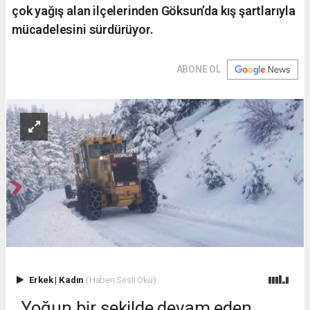
çok yağış alan ilçelerinden Göksun’da kış şartlarıyla
mücadelesini sürdürüyor.
ABONE OL
Erkek
|
Kadın
(Haberi Sesli Oku)
Yoğun bir şekilde devam eden