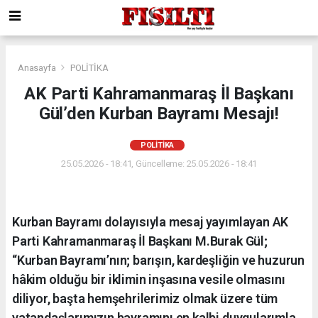
Anasayfa
POLİTİKA
AK Parti Kahramanmaraş İl Başkanı
Gül’den Kurban Bayramı Mesajı!
POLİTİKA
25.05.2026 - 18:41, Güncelleme: 25.05.2026 - 18:41
Kurban Bayramı dolayısıyla mesaj yayımlayan AK
Parti Kahramanmaraş İl Başkanı M.Burak Gül;
“Kurban Bayramı’nın; barışın, kardeşliğin ve huzurun
hâkim olduğu bir iklimin inşasına vesile olmasını
diliyor, başta hemşehrilerimiz olmak üzere tüm
vatandaşlarımızın bayramını en kalbi duygularımla