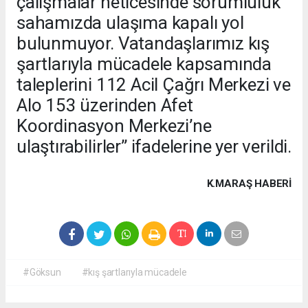
çalışmalar neticesinde sorumluluk
sahamızda ulaşıma kapalı yol
bulunmuyor. Vatandaşlarımız kış
şartlarıyla mücadele kapsamında
taleplerini 112 Acil Çağrı Merkezi ve
Alo 153 üzerinden Afet
Koordinasyon Merkezi’ne
ulaştırabilirler” ifadelerine yer verildi.
K.MARAŞ HABERİ
#Göksun
#kış şartlarıyla mücadele