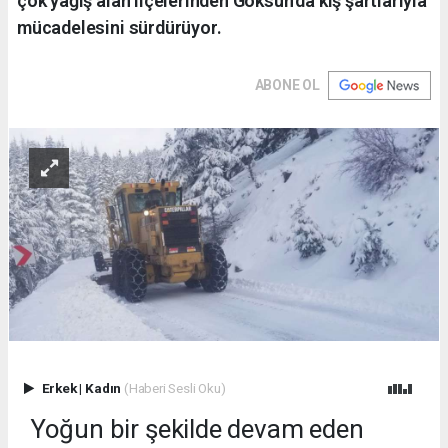
çok yağış alan ilçelerinden Göksun’da kış şartlarıyla
mücadelesini sürdürüyor.
ABONE OL
Erkek
|
Kadın
(Haberi Sesli Oku)
Yoğun bir şekilde devam eden