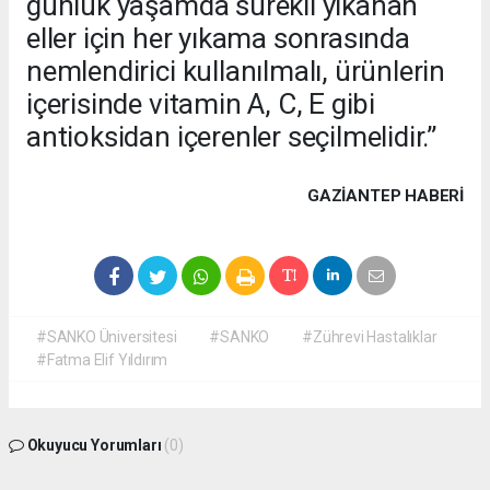
günlük yaşamda sürekli yıkanan
eller için her yıkama sonrasında
nemlendirici kullanılmalı, ürünlerin
içerisinde vitamin A, C, E gibi
antioksidan içerenler seçilmelidir.”
GAZIANTEP HABERİ
#SANKO Üniversitesi
#SANKO
#Zührevi Hastalıklar
#Fatma Elif Yıldırım
Okuyucu Yorumları
(0)