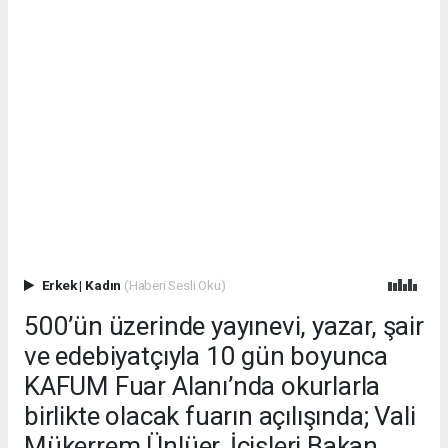
Erkek
|
Kadın
(Haberi Sesli Oku)
500’ün üzerinde yayınevi, yazar, şair
ve edebiyatçıyla 10 gün boyunca
KAFUM Fuar Alanı’nda okurlarla
birlikte olacak fuarın açılışında; Vali
Mükerrem Ünlüer, İçişleri Bakan