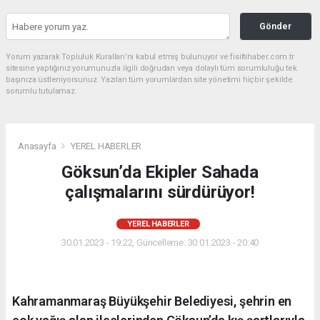
Gönder
Yorum yazarak Topluluk Kuralları’nı kabul etmiş bulunuyor ve fisiltihaber.com.tr
sitesine yaptığınız yorumunuzla ilgili doğrudan veya dolaylı tüm sorumluluğu tek
başınıza üstleniyorsunuz. Yazılan tüm yorumlardan site yönetimi hiçbir şekilde
sorumlu tutulamaz.
Anasayfa
YEREL HABERLER
Göksun’da Ekipler Sahada
çalışmalarını sürdürüyor!
YEREL HABERLER
30.01.2023 - 19:22, Güncelleme: 30.01.2023 - 20:40
Kahramanmaraş Büyükşehir Belediyesi, şehrin en