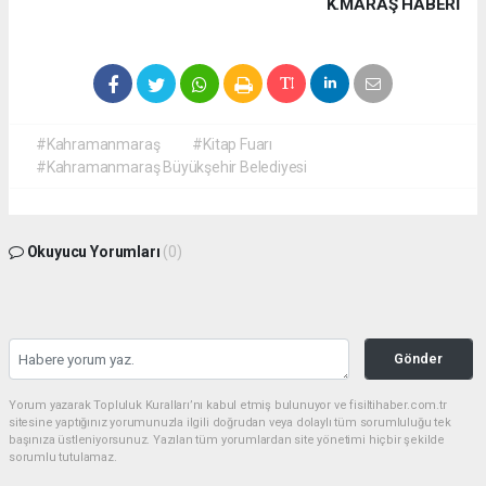
K.MARAŞ HABERİ
#Kahramanmaraş
#Kitap Fuarı
#Kahramanmaraş Büyükşehir Belediyesi
Okuyucu Yorumları
(0)
Gönder
Yorum yazarak Topluluk Kuralları’nı kabul etmiş bulunuyor ve fisiltihaber.com.tr
sitesine yaptığınız yorumunuzla ilgili doğrudan veya dolaylı tüm sorumluluğu tek
başınıza üstleniyorsunuz. Yazılan tüm yorumlardan site yönetimi hiçbir şekilde
sorumlu tutulamaz.