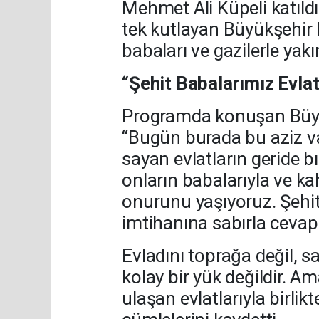
Mehmet Ali Küpeli katıldı
tek kutlayan Büyükşehir B
babaları ve gazilerle yakı
“Şehit Babalarımız Evla
Programda konuşan Büyük
“Bugün burada bu aziz vat
sayan evlatların geride b
onların babalarıyla ve k
onurunu yaşıyoruz. Şehit
imtihanına sabırla cevap 
Evladını toprağa değil, s
kolay bir yük değildir. A
ulaşan evlatlarıyla birlikt