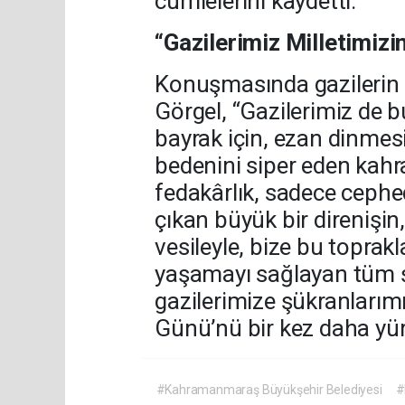
cümlelerini kaydetti.
“Gazilerimiz Milletimizi
Konuşmasında gazilerin 
Görgel, “Gazilerimiz de bu
bayrak için, ezan dinmes
bedenini siper eden kahr
fedakârlık, sadece cephe
çıkan büyük bir direnişin
vesileyle, bize bu toprak
yaşamayı sağlayan tüm şe
gazilerimize şükranları
Günü’nü bir kez daha yür
#Kahramanmaraş Büyükşehir Belediyesi
#