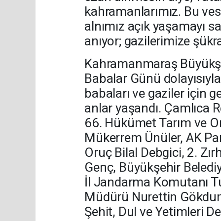
kahramanlarımız. Bu vesi
alnımız açık yaşamayı sa
anıyor; gazilerimize şük
Kahramanmaraş Büyükşehir 
Babalar Günü dolayısıyla
babaları ve gaziler için 
anlar yaşandı. Çamlıca R
66. Hükümet Tarım ve Orm
Mükerrem Ünüler, AK Par
Oruç Bilal Debgici, 2. Z
Genç, Büyükşehir Belediy
İl Jandarma Komutanı Tu
Müdürü Nurettin Gökduma
Şehit, Dul ve Yetimleri