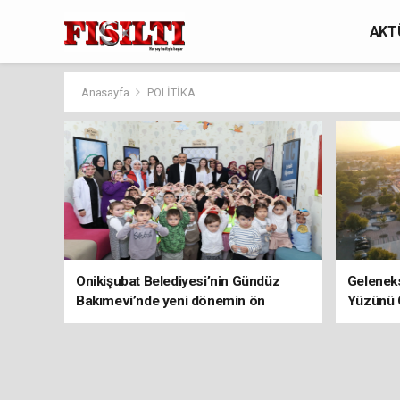
AKT
Anasayfa
POLİTİKA
Onikişubat Belediyesi’nin Gündüz
Geleneks
Bakımevi’nde yeni dönemin ön
Yüzünü 
kayıtları başladı!