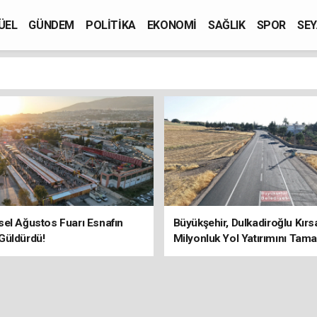
ÜEL
GÜNDEM
POLİTİKA
EKONOMİ
SAĞLIK
SPOR
SEY
el Ağustos Fuarı Esnafın
Büyükşehir, Dulkadiroğlu Kırs
Güldürdü!
Milyonluk Yol Yatırımını Tama