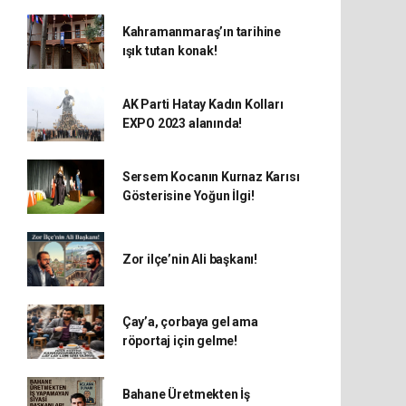
Kahramanmaraş’ın tarihine
ışık tutan konak!
AK Parti Hatay Kadın Kolları
EXPO 2023 alanında!
Sersem Kocanın Kurnaz Karısı
Gösterisine Yoğun İlgi!
Zor ilçe’nin Ali başkanı!
Çay’a, çorbaya gel ama
röportaj için gelme!
Bahane Üretmekten İş