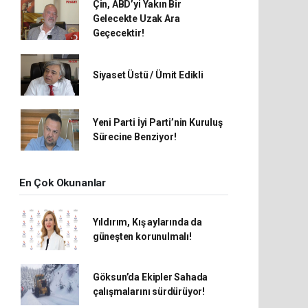
Çin, ABD’yi Yakın Bir
Gelecekte Uzak Ara
Geçecektir!
Siyaset Üstü / Ümit Edikli
Yeni Parti İyi Parti’nin Kuruluş
Sürecine Benziyor!
En Çok Okunanlar
Yıldırım, Kış aylarında da
güneşten korunulmalı!
Göksun’da Ekipler Sahada
çalışmalarını sürdürüyor!