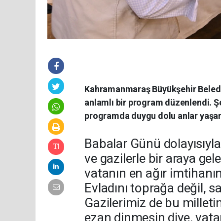
Kahramanmaraş Büyükşehir Belediyes
anlamlı bir program düzenlendi. Şeh
programda duygu dolu anlar yaşan
Babalar Günü dolayısıyl
ve gazilerle bir araya ge
vatanın en ağır imtihanın
Evladını toprağa değil, s
Gazilerimiz de bu milletin
ezan dinmesin diye, vata