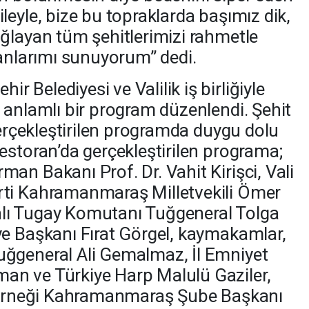
leyle, bize bu topraklarda başımız dik,
ğlayan tüm şehitlerimizi rahmetle
ranlarımı sunuyorum” dedi.
Belediyesi ve Valilik iş birliğiyle
 anlamlı bir program düzenlendi. Şehit
gerçekleştirilen programda duygu dolu
estoran’da gerçekleştirilen programa;
an Bakanı Prof. Dr. Vahit Kirişci, Vali
ti Kahramanmaraş Milletvekili Ömer
ırhlı Tugay Komutanı Tuğgeneral Tolga
e Başkanı Fırat Görgel, kaymakamlar,
ğgeneral Ali Gemalmaz, İl Emniyet
n ve Türkiye Harp Malulü Gaziler,
 Derneği Kahramanmaraş Şube Başkanı