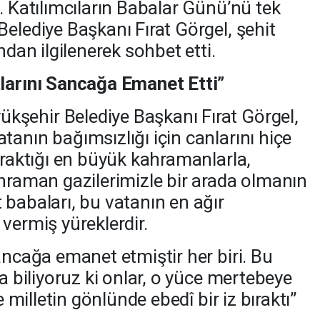
. Katılımcıların Babalar Günü’nü tek
elediye Başkanı Fırat Görgel, şehit
ndan ilgilenerek sohbet etti.
tlarını Sancağa Emanet Etti”
şehir Belediye Başkanı Fırat Görgel,
anın bağımsızlığı için canlarını hiçe
ıraktığı en büyük kahramanlarla,
ahraman gazilerimizle bir arada olmanın
 babaları, bu vatanın en ağır
vermiş yüreklerdir.
ancağa emanet etmiştir her biri. Bu
ma biliyoruz ki onlar, o yüce mertebeye
e milletin gönlünde ebedî bir iz bıraktı”