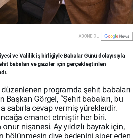
ABONE OL
i ve Valilik iş birliğiyle Babalar Günü dolayısıyla
it babaları ve gaziler için gerçekleştirilen
dı.
a düzenlenen programda şehit babaları
len Başkan Görgel, “Şehit babaları, bu
a sabırla cevap vermiş yüreklerdir.
ancağa emanet etmiştir her biri.
 onur nişanesi. Ay yıldızlı bayrak için,
n bölünmesin diye bedenini siper eden