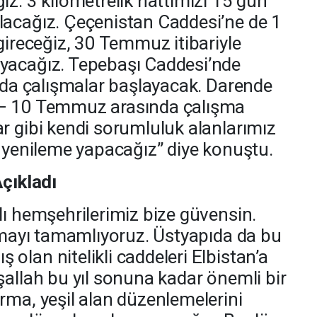
ız. 3 kilometrelik hattımızı 15 gün
lacağız. Çeçenistan Caddesi’ne de 1
gireceğiz, 30 Temmuz itibariyle
yacağız. Tepebaşı Caddesi’nde
ında çalışmalar başlayacak. Darende
 – 10 Temmuz arasında çalışma
r gibi kendi sorumluluk alanlarımız
e yenileme yapacağız” diye konuştu.
Açıkladı
lı hemşehrilerimiz bize güvensin.
ışmayı tamamlıyoruz. Üstyapıda da bu
olan nitelikli caddeleri Elbistan’a
şallah bu yıl sonuna kadar önemli bir
rma, yeşil alan düzenlemelerini