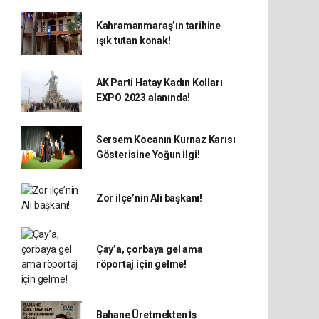
Kahramanmaraş’ın tarihine
ışık tutan konak!
AK Parti Hatay Kadın Kolları
EXPO 2023 alanında!
Sersem Kocanın Kurnaz Karısı
Gösterisine Yoğun İlgi!
Zor ilçe’nin Ali başkanı!
Çay’a, çorbaya gel ama
röportaj için gelme!
Bahane Üretmekten İş