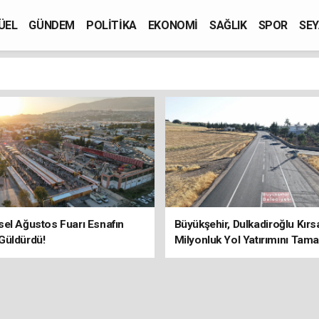
ÜEL
GÜNDEM
POLİTİKA
EKONOMİ
SAĞLIK
SPOR
SEY
el Ağustos Fuarı Esnafın
Büyükşehir, Dulkadiroğlu Kırs
Güldürdü!
Milyonluk Yol Yatırımını Tama