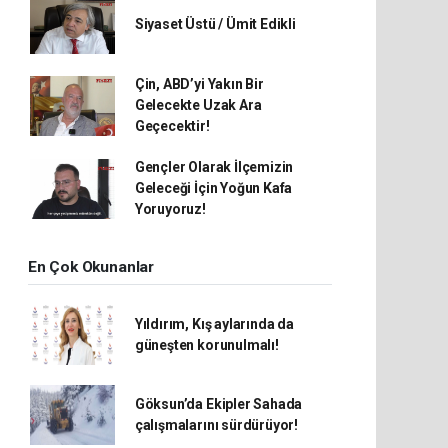
Siyaset Üstü / Ümit Edikli
Çin, ABD’yi Yakın Bir
Gelecekte Uzak Ara
Geçecektir!
Gençler Olarak İlçemizin
Geleceği İçin Yoğun Kafa
Yoruyoruz!
En Çok Okunanlar
Yıldırım, Kış aylarında da
güneşten korunulmalı!
Göksun’da Ekipler Sahada
çalışmalarını sürdürüyor!