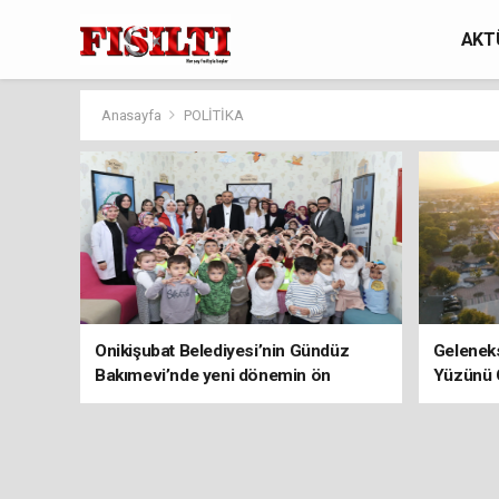
AKT
Anasayfa
POLİTİKA
Onikişubat Belediyesi’nin Gündüz
Geleneks
Bakımevi’nde yeni dönemin ön
Yüzünü 
kayıtları başladı!