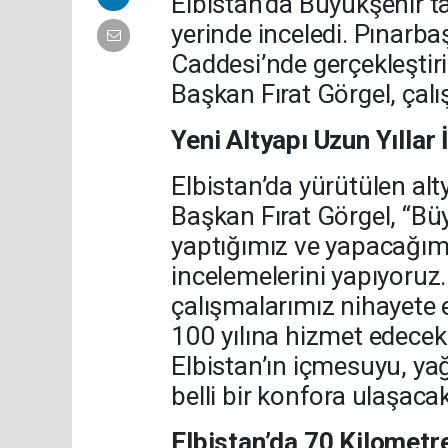
Elbistan’da Büyükşehir ta
yerinde inceledi. Pınarba
Caddesi’nde gerçekleştiri
Başkan Fırat Görgel, çalış
Yeni Altyapı Uzun Yıllar
Elbistan’da yürütülen al
Başkan Fırat Görgel, “Büy
yaptığımız ve yapacağımı
incelemelerini yapıyoruz
çalışmalarımız nihayete e
100 yılına hizmet edecek
Elbistan’ın içmesuyu, ya
belli bir konfora ulaşacak
Elbistan’da 70 Kilometr