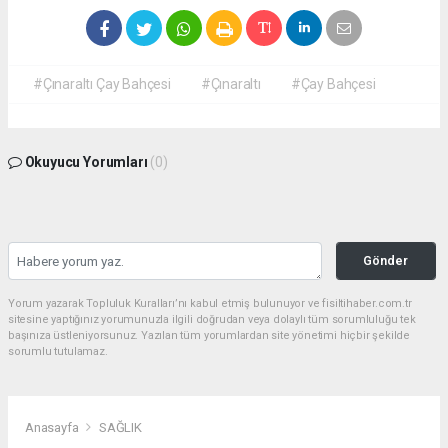
#Çınaraltı Çay Bahçesi
#Çınaraltı
#Çay Bahçesi
Okuyucu Yorumları
(0)
Gönder
Yorum yazarak Topluluk Kuralları’nı kabul etmiş bulunuyor ve fisiltihaber.com.tr
sitesine yaptığınız yorumunuzla ilgili doğrudan veya dolaylı tüm sorumluluğu tek
başınıza üstleniyorsunuz. Yazılan tüm yorumlardan site yönetimi hiçbir şekilde
sorumlu tutulamaz.
Anasayfa
SAĞLIK