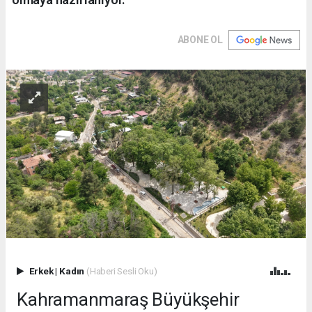
ABONE OL
Erkek
|
Kadın
(Haberi Sesli Oku)
Kahramanmaraş Büyükşehir