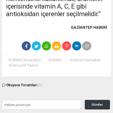
içerisinde vitamin A, C, E gibi
antioksidan içerenler seçilmelidir.”
GAZIANTEP HABERİ
#SANKO Üniversitesi
#SANKO
#Zührevi Hastalıklar
#Fatma Elif Yıldırım
Okuyucu Yorumları
(0)
Gönder