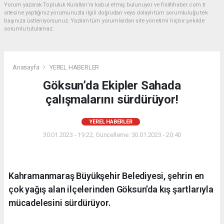
Yorum yazarak Topluluk Kuralları’nı kabul etmiş bulunuyor ve fisiltihaber.com.tr
sitesine yaptığınız yorumunuzla ilgili doğrudan veya dolaylı tüm sorumluluğu tek
başınıza üstleniyorsunuz. Yazılan tüm yorumlardan site yönetimi hiçbir şekilde
sorumlu tutulamaz.
Anasayfa
YEREL HABERLER
Göksun’da Ekipler Sahada
çalışmalarını sürdürüyor!
YEREL HABERLER
30.01.2023 - 19:22, Güncelleme: 30.01.2023 - 20:40
Kahramanmaraş Büyükşehir Belediyesi, şehrin en
çok yağış alan ilçelerinden Göksun’da kış şartlarıyla
mücadelesini sürdürüyor.