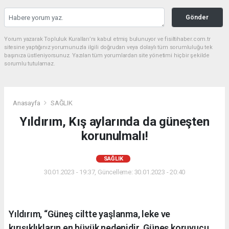
Gönder
Yorum yazarak Topluluk Kuralları’nı kabul etmiş bulunuyor ve fisiltihaber.com.tr
sitesine yaptığınız yorumunuzla ilgili doğrudan veya dolaylı tüm sorumluluğu tek
başınıza üstleniyorsunuz. Yazılan tüm yorumlardan site yönetimi hiçbir şekilde
sorumlu tutulamaz.
Anasayfa
SAĞLIK
Yıldırım, Kış aylarında da güneşten
korunulmalı!
SAĞLIK
30.01.2023 - 19:37, Güncelleme: 30.01.2023 - 20:40
Yıldırım, “Güneş ciltte yaşlanma, leke ve
kırışıklıkların en büyük nedenidir. Güneş koruyucu