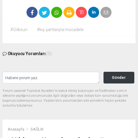
#Göksun
#kış şartlarıyla mücadele
Okuyucu Yorumları
(0)
Gönder
Yorum yazarak Topluluk Kuralları’nı kabul etmiş bulunuyor ve fisiltihaber.com.tr
sitesine yaptığınız yorumunuzla ilgili doğrudan veya dolaylı tüm sorumluluğu tek
başınıza üstleniyorsunuz. Yazılan tüm yorumlardan site yönetimi hiçbir şekilde
sorumlu tutulamaz.
Anasayfa
SAĞLIK