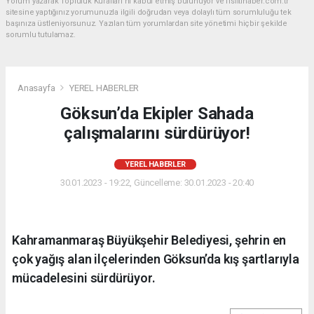
Yorum yazarak Topluluk Kuralları’nı kabul etmiş bulunuyor ve fisiltihaber.com.tr
sitesine yaptığınız yorumunuzla ilgili doğrudan veya dolaylı tüm sorumluluğu tek
başınıza üstleniyorsunuz. Yazılan tüm yorumlardan site yönetimi hiçbir şekilde
sorumlu tutulamaz.
Anasayfa
YEREL HABERLER
Göksun’da Ekipler Sahada
çalışmalarını sürdürüyor!
YEREL HABERLER
30.01.2023 - 19:22, Güncelleme: 30.01.2023 - 20:40
Kahramanmaraş Büyükşehir Belediyesi, şehrin en
çok yağış alan ilçelerinden Göksun’da kış şartlarıyla
mücadelesini sürdürüyor.