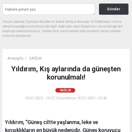
Gönder
Yorum yazarak Topluluk Kuralları’nı kabul etmiş bulunuyor ve fisiltihaber.com.tr
sitesine yaptığınız yorumunuzla ilgili doğrudan veya dolaylı tüm sorumluluğu tek
başınıza üstleniyorsunuz. Yazılan tüm yorumlardan site yönetimi hiçbir şekilde
sorumlu tutulamaz.
Anasayfa
SAĞLIK
Yıldırım, Kış aylarında da güneşten
korunulmalı!
SAĞLIK
30.01.2023 - 19:37, Güncelleme: 30.01.2023 - 20:40
Yıldırım, “Güneş ciltte yaşlanma, leke ve
kırışıklıkların en büyük nedenidir. Güneş koruyucu