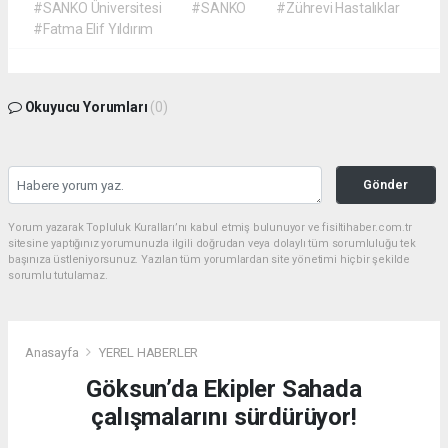
#SANKO Üniversitesi
#SANKO
#Zührevi Hastalıklar
#Fatma Elif Yıldırım
Okuyucu Yorumları
(0)
Gönder
Yorum yazarak Topluluk Kuralları’nı kabul etmiş bulunuyor ve fisiltihaber.com.tr
sitesine yaptığınız yorumunuzla ilgili doğrudan veya dolaylı tüm sorumluluğu tek
başınıza üstleniyorsunuz. Yazılan tüm yorumlardan site yönetimi hiçbir şekilde
sorumlu tutulamaz.
Anasayfa
YEREL HABERLER
Göksun’da Ekipler Sahada
çalışmalarını sürdürüyor!