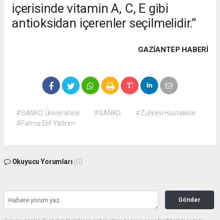
içerisinde vitamin A, C, E gibi
antioksidan içerenler seçilmelidir.”
GAZIANTEP HABERİ
#SANKO Üniversitesi
#SANKO
#Zührevi Hastalıklar
#Fatma Elif Yıldırım
Okuyucu Yorumları
(0)
Gönder