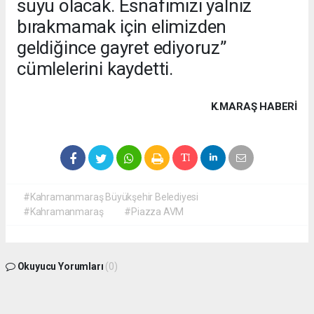
suyu olacak. Esnafımızı yalnız
bırakmamak için elimizden
geldiğince gayret ediyoruz”
cümlelerini kaydetti.
K.MARAŞ HABERİ
#Kahramanmaraş Büyükşehir Belediyesi
#Kahramanmaraş
#Piazza AVM
Okuyucu Yorumları
(0)