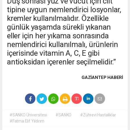
Duş sonrası yüz ve vücut için cilt
tipine uygun nemlendirici losyonlar,
kremler kullanılmalıdır. Özellikle
günlük yaşamda sürekli yıkanan
eller için her yıkama sonrasında
nemlendirici kullanılmalı, ürünlerin
içerisinde vitamin A, C, E gibi
antioksidan içerenler seçilmelidir.”
GAZIANTEP HABERİ
#SANKO Üniversitesi
#SANKO
#Zührevi Hastalıklar
#Fatma Elif Yıldırım