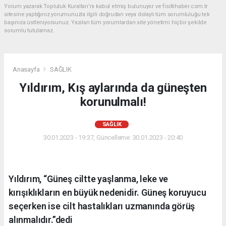
Yorum yazarak Topluluk Kuralları’nı kabul etmiş bulunuyor ve fisiltihaber.com.tr
sitesine yaptığınız yorumunuzla ilgili doğrudan veya dolaylı tüm sorumluluğu tek
başınıza üstleniyorsunuz. Yazılan tüm yorumlardan site yönetimi hiçbir şekilde
sorumlu tutulamaz.
Anasayfa
SAĞLIK
Yıldırım, Kış aylarında da güneşten
korunulmalı!
SAĞLIK
30.01.2023 - 19:37, Güncelleme: 30.01.2023 - 20:40
Yıldırım, “Güneş ciltte yaşlanma, leke ve
kırışıklıkların en büyük nedenidir. Güneş koruyucu
seçerken ise cilt hastalıkları uzmanında görüş
alınmalıdır.”dedi