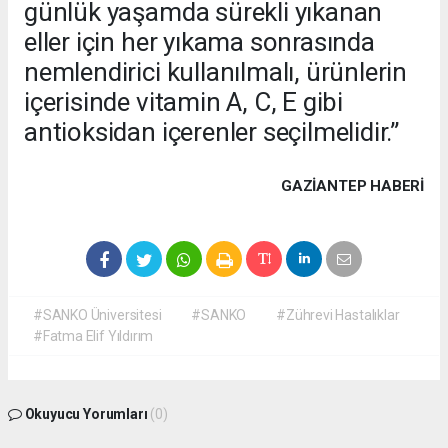
günlük yaşamda sürekli yıkanan
eller için her yıkama sonrasında
nemlendirici kullanılmalı, ürünlerin
içerisinde vitamin A, C, E gibi
antioksidan içerenler seçilmelidir.”
GAZIANTEP HABERİ
#SANKO Üniversitesi
#SANKO
#Zührevi Hastalıklar
#Fatma Elif Yıldırım
Okuyucu Yorumları
(0)