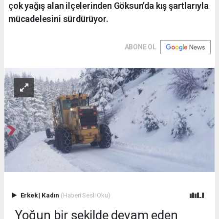
çok yağış alan ilçelerinden Göksun’da kış şartlarıyla
mücadelesini sürdürüyor.
ABONE OL
Erkek
|
Kadın
(Haberi Sesli Oku)
Yoğun bir şekilde devam eden