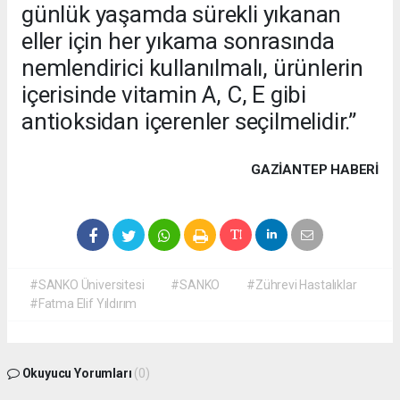
günlük yaşamda sürekli yıkanan
eller için her yıkama sonrasında
nemlendirici kullanılmalı, ürünlerin
içerisinde vitamin A, C, E gibi
antioksidan içerenler seçilmelidir.”
GAZIANTEP HABERİ
#SANKO Üniversitesi
#SANKO
#Zührevi Hastalıklar
#Fatma Elif Yıldırım
Okuyucu Yorumları
(0)