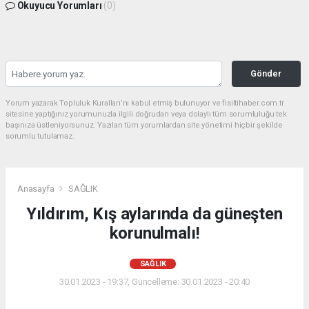
Okuyucu Yorumları
(0)
Gönder
Yorum yazarak Topluluk Kuralları’nı kabul etmiş bulunuyor ve fisiltihaber.com.tr
sitesine yaptığınız yorumunuzla ilgili doğrudan veya dolaylı tüm sorumluluğu tek
başınıza üstleniyorsunuz. Yazılan tüm yorumlardan site yönetimi hiçbir şekilde
sorumlu tutulamaz.
Anasayfa
SAĞLIK
Yıldırım, Kış aylarında da güneşten
korunulmalı!
SAĞLIK
30.01.2023 - 19:37, Güncelleme: 30.01.2023 - 20:40