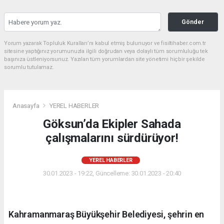
Gönder
Yorum yazarak Topluluk Kuralları’nı kabul etmiş bulunuyor ve fisiltihaber.com.tr
sitesine yaptığınız yorumunuzla ilgili doğrudan veya dolaylı tüm sorumluluğu tek
başınıza üstleniyorsunuz. Yazılan tüm yorumlardan site yönetimi hiçbir şekilde
sorumlu tutulamaz.
Anasayfa
YEREL HABERLER
Göksun’da Ekipler Sahada
çalışmalarını sürdürüyor!
YEREL HABERLER
30.01.2023 - 19:22, Güncelleme: 30.01.2023 - 20:40
Kahramanmaraş Büyükşehir Belediyesi, şehrin en