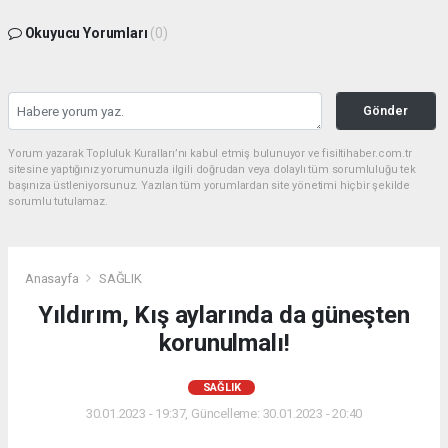
Okuyucu Yorumları
(0)
Gönder
Yorum yazarak Topluluk Kuralları’nı kabul etmiş bulunuyor ve fisiltihaber.com.tr
sitesine yaptığınız yorumunuzla ilgili doğrudan veya dolaylı tüm sorumluluğu tek
başınıza üstleniyorsunuz. Yazılan tüm yorumlardan site yönetimi hiçbir şekilde
sorumlu tutulamaz.
Anasayfa
SAĞLIK
Yıldırım, Kış aylarında da güneşten
korunulmalı!
SAĞLIK
30.01.2023 - 19:37, Güncelleme: 30.01.2023 - 20:40