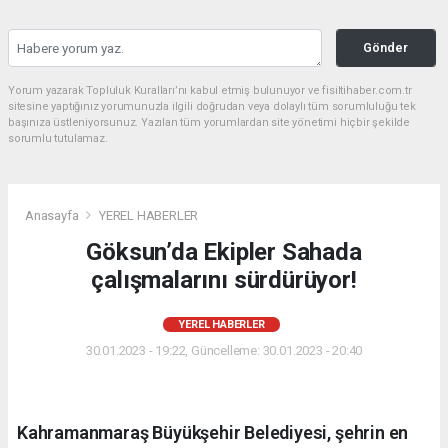
Gönder
Yorum yazarak Topluluk Kuralları’nı kabul etmiş bulunuyor ve fisiltihaber.com.tr
sitesine yaptığınız yorumunuzla ilgili doğrudan veya dolaylı tüm sorumluluğu tek
başınıza üstleniyorsunuz. Yazılan tüm yorumlardan site yönetimi hiçbir şekilde
sorumlu tutulamaz.
Anasayfa
YEREL HABERLER
Göksun’da Ekipler Sahada
çalışmalarını sürdürüyor!
YEREL HABERLER
30.01.2023 - 19:22, Güncelleme: 30.01.2023 - 20:40
Kahramanmaraş Büyükşehir Belediyesi, şehrin en