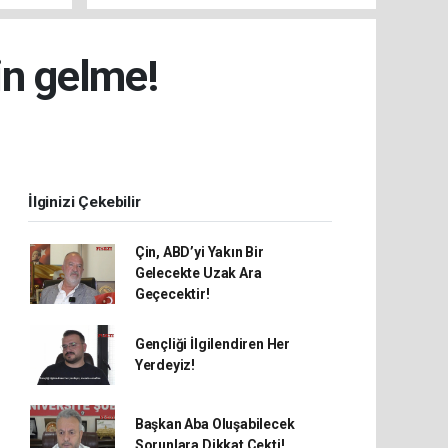
in gelme!
İlginizi Çekebilir
Çin, ABD’yi Yakın Bir
Gelecekte Uzak Ara
Geçecektir!
Gençliği İlgilendiren Her
Yerdeyiz!
Başkan Aba Oluşabilecek
Sorunlara Dikkat Çekti!