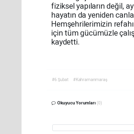
fiziksel yapıların değil
hayatın da yeniden canla
Hemşehrilerimizin refahı
için tüm gücümüzle çalı
kaydetti.
#6 Şubat
#Kahramanmaraş
Okuyucu Yorumları
(0)