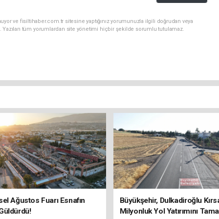
yor ve fisiltihaber.com.tr sitesine yaptığınız yorumunuzla ilgili doğrudan veya
. Yazılan tüm yorumlardan site yönetimi hiçbir şekilde sorumlu tutulamaz.
el Ağustos Fuarı Esnafın
Büyükşehir, Dulkadiroğlu Kırs
Güldürdü!
Milyonluk Yol Yatırımını Tama