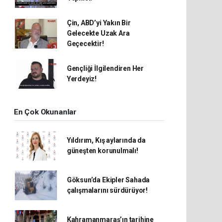
Çin, ABD’yi Yakın Bir
Gelecekte Uzak Ara
Geçecektir!
Gençliği İlgilendiren Her
Yerdeyiz!
En Çok Okunanlar
Yıldırım, Kış aylarında da
güneşten korunulmalı!
Göksun’da Ekipler Sahada
çalışmalarını sürdürüyor!
Kahramanmaraş’ın tarihine