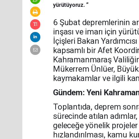
yürütüyoruz. ”
6 Şubat depremlerinin 
inşası ve imarı için yürü
İçişleri Bakan Yardımcıs
kapsamlı bir Afet Koordin
Kahramanmaraş Valiliğind
Mükerrem Ünlüer, Büyükşe
kaymakamlar ve ilgili kam
Gündem: Yeni Kahramanm
Toplantıda, deprem sonr
sürecinde atılan adımla
geleceğe yönelik projeler
hızlandırılması, kamu k