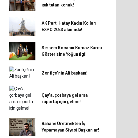
ışık tutan konak!
AK Parti Hatay Kadın Kolları
EXPO 2023 alanında!
Sersem Kocanın Kurnaz Karısı
Gösterisine Yoğun İlgi!
Zor ilçe’nin Ali başkanı!
Çay’a, çorbaya gel ama
röportaj için gelme!
Bahane Üretmekten İş
Yapamayan Siyasi Başkanlar!