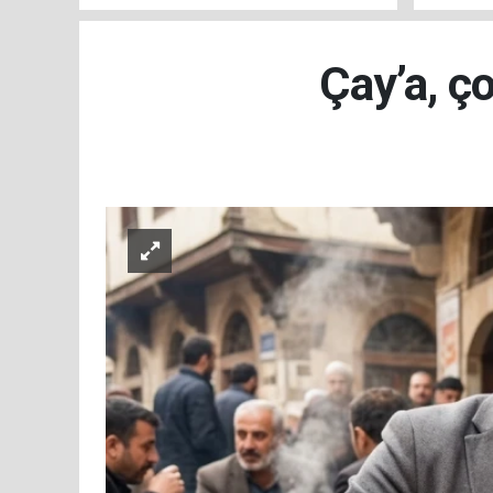
kayıtları başladı!
Çay’a, ç