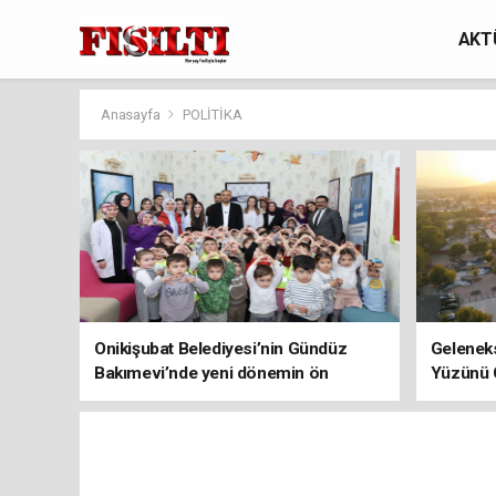
AKT
Anasayfa
POLİTİKA
Onikişubat Belediyesi’nin Gündüz
Geleneks
Bakımevi’nde yeni dönemin ön
Yüzünü 
kayıtları başladı!