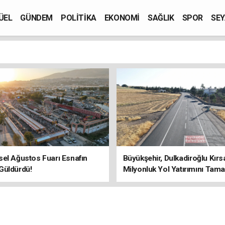
ÜEL
GÜNDEM
POLİTİKA
EKONOMİ
SAĞLIK
SPOR
SEY
el Ağustos Fuarı Esnafın
Büyükşehir, Dulkadiroğlu Kırs
Güldürdü!
Milyonluk Yol Yatırımını Tama