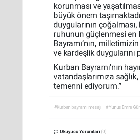
korunması ve yaşatılmas
büyük önem taşımaktadır
duygularının çoğalması, k
ruhunun güçlenmesi en 
Bayramı’nın, milletimizin 
ve kardeşlik duygularını 
Kurban Bayramı’nın hayırl
vatandaşlarımıza sağlık,
temenni ediyorum.”
#Kurban bayramı mesajı
#Yunus Emre Gü
Okuyucu Yorumları
(0)