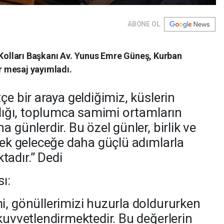
ABONE OL
 Kolları Başkanı Av. Yunus Emre Güneş, Kurban
ir mesaj yayımladı.
çe bir araya geldiğimiz, küslerin
ldığı, toplumca samimi ortamların
 günlerdir. Bu özel günler, birlik ve
erek geleceğe daha güçlü adımlarla
adır.” Dedi
ı:
i, gönüllerimizi huzurla doldururken
kuvvetlendirmektedir. Bu değerlerin