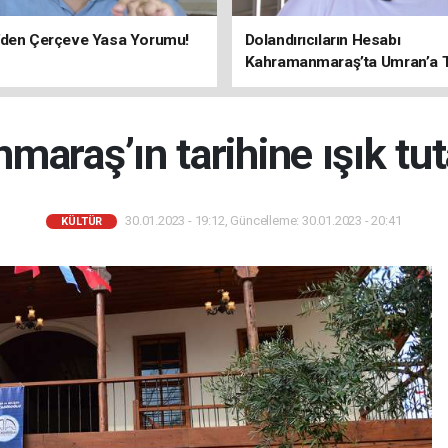
’den Çerçeve Yasa Yorumu!
Dolandırıcıların Hesabı
Kahramanmaraş’ta Umran’a Ta
araş’ın tarihine ışık tu
30.01.2023 - 19:12, Güncelleme: 30.01.2023 - 20:41
KÜLTÜR