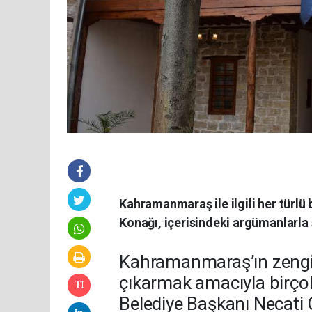
Kahramanmaraş ile ilgili her türlü
Konağı, içerisindeki argümanlarla ş
Kahramanmaraş’ın zengin 
çıkarmak amacıyla birço
Belediye Başkanı Necati 