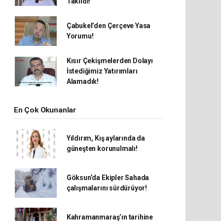
Takıldı!
Çabukel’den Çerçeve Yasa
Yorumu!
Kısır Çekişmelerden Dolayı
İstediğimiz Yatırımları
Alamadık!
En Çok Okunanlar
Yıldırım, Kış aylarında da
güneşten korunulmalı!
Göksun’da Ekipler Sahada
çalışmalarını sürdürüyor!
Kahramanmaraş’ın tarihine