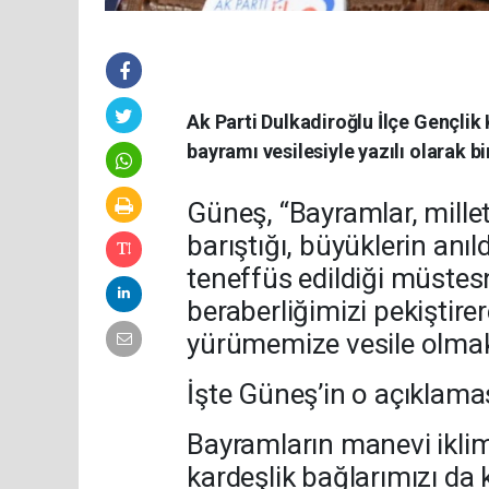
Ak Parti Dulkadiroğlu İlçe Gençlik
bayramı vesilesiyle yazılı olarak b
Güneş, “Bayramlar, millet
barıştığı, büyüklerin anı
teneffüs edildiği müstesna
beraberliğimizi pekiştir
yürümemize vesile olmakt
İşte Güneş’in o açıklamas
Bayramların manevi iklim
kardeşlik bağlarımızı da 