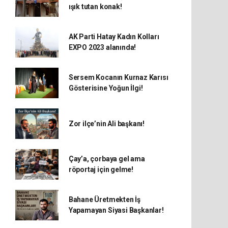
ışık tutan konak!
AK Parti Hatay Kadın Kolları
EXPO 2023 alanında!
Sersem Kocanın Kurnaz Karısı
Gösterisine Yoğun İlgi!
Zor ilçe’nin Ali başkanı!
Çay’a, çorbaya gel ama
röportaj için gelme!
Bahane Üretmekten İş
Yapamayan Siyasi Başkanlar!