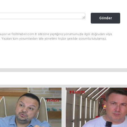
Gönder
yor ve fisiltihaber.com.tr sitesine yaptığınız yorumunuzla ilgili doğrudan veya
. Yazılan tüm yorumlardan site yönetimi hiçbir şekilde sorumlu tutulamaz.