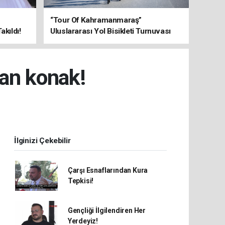
“Tour Of Kahramanmaraş”
kıldı!
Uluslararası Yol Bisikleti Turnuvası
Tamamlandı!
tan konak!
İlginizi Çekebilir
Çarşı Esnaflarından Kura
Tepkisi!
Gençliği İlgilendiren Her
Yerdeyiz!