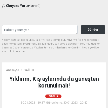
Okuyucu Yorumları
(0)
Gönder
Yorum yazarak Topluluk Kuralları’nı kabul etmiş bulunuyor ve fisiltihaber.com.tr
sitesine yaptığınız yorumunuzla ilgili doğrudan veya dolaylı tüm sorumluluğu tek
başınıza üstleniyorsunuz. Yazılan tüm yorumlardan site yönetimi hiçbir şekilde
sorumlu tutulamaz.
Anasayfa
SAĞLIK
Yıldırım, Kış aylarında da güneşten
korunulmalı!
SAĞLIK
30.01.2023 - 19:37, Güncelleme: 30.01.2023 - 20:40