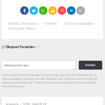
#SANKO Üniversitesi
#SANKO
#Zührevi Hastalıklar
#Fatma Elif Yıldırım
Okuyucu Yorumları
(0)
Gönder
Yorum yazarak Topluluk Kuralları’nı kabul etmiş bulunuyor ve fisiltihaber.com.tr
sitesine yaptığınız yorumunuzla ilgili doğrudan veya dolaylı tüm sorumluluğu tek
başınıza üstleniyorsunuz. Yazılan tüm yorumlardan site yönetimi hiçbir şekilde
sorumlu tutulamaz.
Anasayfa
YEREL HABERLER