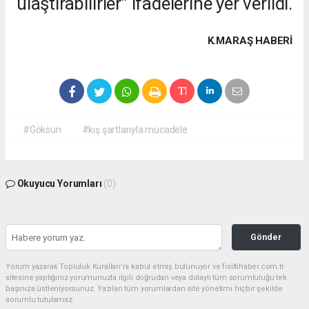
ulaştırabilirler” ifadelerine yer verildi.
K.MARAŞ HABERİ
#Göksun
#kış şartlarıyla mücadele
Okuyucu Yorumları
(0)
Gönder
Yorum yazarak Topluluk Kuralları’nı kabul etmiş bulunuyor ve fisiltihaber.com.tr
sitesine yaptığınız yorumunuzla ilgili doğrudan veya dolaylı tüm sorumluluğu tek
başınıza üstleniyorsunuz. Yazılan tüm yorumlardan site yönetimi hiçbir şekilde
sorumlu tutulamaz.