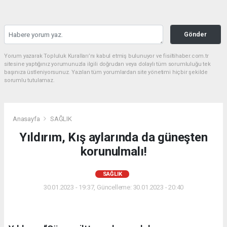
Gönder
Yorum yazarak Topluluk Kuralları’nı kabul etmiş bulunuyor ve fisiltihaber.com.tr
sitesine yaptığınız yorumunuzla ilgili doğrudan veya dolaylı tüm sorumluluğu tek
başınıza üstleniyorsunuz. Yazılan tüm yorumlardan site yönetimi hiçbir şekilde
sorumlu tutulamaz.
Anasayfa
SAĞLIK
Yıldırım, Kış aylarında da güneşten
korunulmalı!
SAĞLIK
30.01.2023 - 19:37, Güncelleme: 30.01.2023 - 20:40