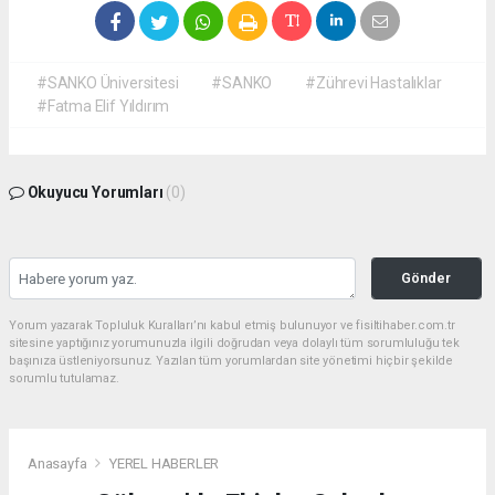
#SANKO Üniversitesi
#SANKO
#Zührevi Hastalıklar
#Fatma Elif Yıldırım
Okuyucu Yorumları
(0)
Gönder
Yorum yazarak Topluluk Kuralları’nı kabul etmiş bulunuyor ve fisiltihaber.com.tr
sitesine yaptığınız yorumunuzla ilgili doğrudan veya dolaylı tüm sorumluluğu tek
başınıza üstleniyorsunuz. Yazılan tüm yorumlardan site yönetimi hiçbir şekilde
sorumlu tutulamaz.
Anasayfa
YEREL HABERLER