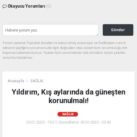
Okuyucu Yorumları
(0)
Gönder
Yorum yazarak Topluluk Kuralları’nı kabul etmiş bulunuyor ve fisiltihaber.com.tr
sitesine yaptığınız yorumunuzla ilgili doğrudan veya dolaylı tüm sorumluluğu tek
başınıza üstleniyorsunuz. Yazılan tüm yorumlardan site yönetimi hiçbir şekilde
sorumlu tutulamaz.
Anasayfa
SAĞLIK
Yıldırım, Kış aylarında da güneşten
korunulmalı!
SAĞLIK
30.01.2023 - 19:37, Güncelleme: 30.01.2023 - 20:40