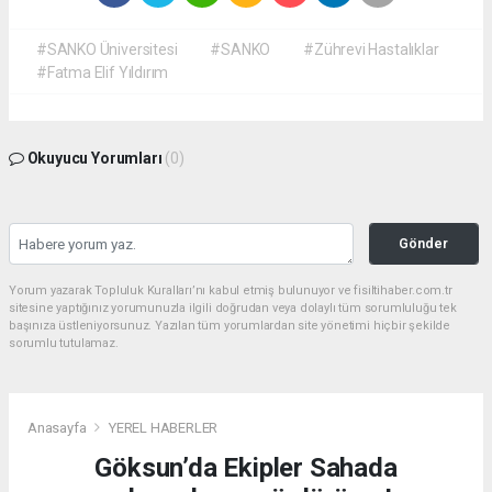
#SANKO Üniversitesi
#SANKO
#Zührevi Hastalıklar
#Fatma Elif Yıldırım
Okuyucu Yorumları
(0)
Gönder
Yorum yazarak Topluluk Kuralları’nı kabul etmiş bulunuyor ve fisiltihaber.com.tr
sitesine yaptığınız yorumunuzla ilgili doğrudan veya dolaylı tüm sorumluluğu tek
başınıza üstleniyorsunuz. Yazılan tüm yorumlardan site yönetimi hiçbir şekilde
sorumlu tutulamaz.
Anasayfa
YEREL HABERLER
Göksun’da Ekipler Sahada