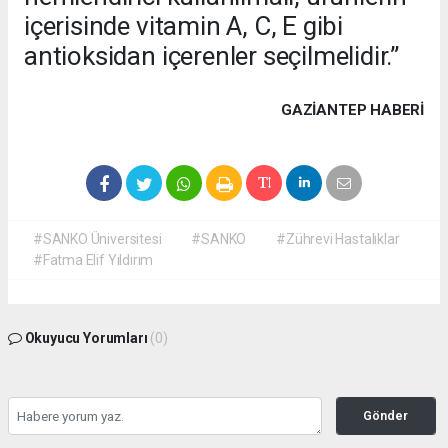
içerisinde vitamin A, C, E gibi
antioksidan içerenler seçilmelidir.”
GAZIANTEP HABERİ
#SANKO Üniversitesi
#SANKO
#Zührevi Hastalıklar
#Fatma Elif Yıldırım
Okuyucu Yorumları
(0)
Gönder