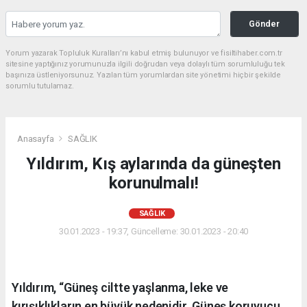
Gönder
Yorum yazarak Topluluk Kuralları’nı kabul etmiş bulunuyor ve fisiltihaber.com.tr
sitesine yaptığınız yorumunuzla ilgili doğrudan veya dolaylı tüm sorumluluğu tek
başınıza üstleniyorsunuz. Yazılan tüm yorumlardan site yönetimi hiçbir şekilde
sorumlu tutulamaz.
Anasayfa
SAĞLIK
Yıldırım, Kış aylarında da güneşten
korunulmalı!
SAĞLIK
30.01.2023 - 19:37, Güncelleme: 30.01.2023 - 20:40
Yıldırım, “Güneş ciltte yaşlanma, leke ve
kırışıklıkların en büyük nedenidir. Güneş koruyucu