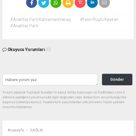
#Anahtar Parti Kahramanmaraş
#Fatin Rüştü Kayıran
#Anahtar Parti
Okuyucu Yorumları
(0)
Gönder
Yorum yazarak Topluluk Kuralları’nı kabul etmiş bulunuyor ve fisiltihaber.com.tr
sitesine yaptığınız yorumunuzla ilgili doğrudan veya dolaylı tüm sorumluluğu tek
başınıza üstleniyorsunuz. Yazılan tüm yorumlardan site yönetimi hiçbir şekilde
sorumlu tutulamaz.
Anasayfa
SAĞLIK