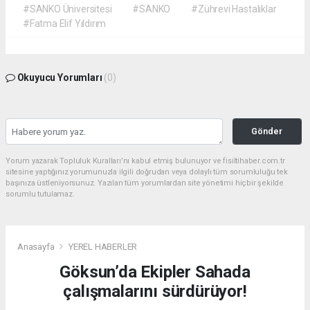
#SANKO Üniversitesi
#SANKO
#Zührevi Hastalıklar
#Fatma Elif Yıldırım
Okuyucu Yorumları
(0)
Gönder
Yorum yazarak Topluluk Kuralları’nı kabul etmiş bulunuyor ve fisiltihaber.com.tr
sitesine yaptığınız yorumunuzla ilgili doğrudan veya dolaylı tüm sorumluluğu tek
başınıza üstleniyorsunuz. Yazılan tüm yorumlardan site yönetimi hiçbir şekilde
sorumlu tutulamaz.
Anasayfa
YEREL HABERLER
Göksun’da Ekipler Sahada
çalışmalarını sürdürüyor!