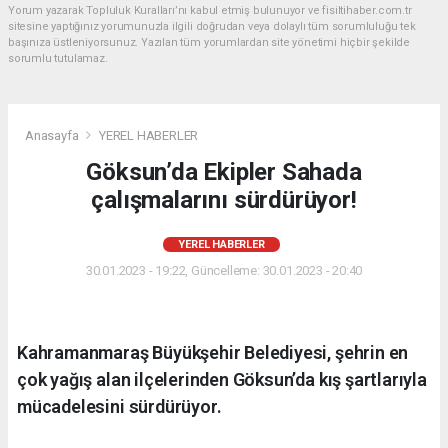
Yorum yazarak Topluluk Kuralları’nı kabul etmiş bulunuyor ve fisiltihaber.com.tr
sitesine yaptığınız yorumunuzla ilgili doğrudan veya dolaylı tüm sorumluluğu tek
başınıza üstleniyorsunuz. Yazılan tüm yorumlardan site yönetimi hiçbir şekilde
sorumlu tutulamaz.
Anasayfa
YEREL HABERLER
Göksun’da Ekipler Sahada
çalışmalarını sürdürüyor!
YEREL HABERLER
30.01.2023 - 19:22, Güncelleme: 30.01.2023 - 20:40
Kahramanmaraş Büyükşehir Belediyesi, şehrin en
çok yağış alan ilçelerinden Göksun’da kış şartlarıyla
mücadelesini sürdürüyor.