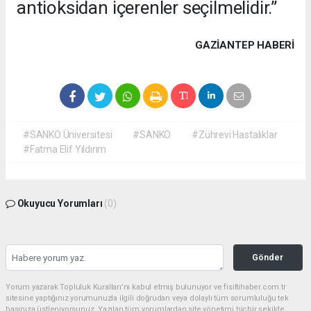
antioksidan içerenler seçilmelidir.”
GAZIANTEP HABERİ
#SANKO Üniversitesi
#SANKO
#Zührevi Hastalıklar
#Fatma Elif Yıldırım
Okuyucu Yorumları
(0)
Gönder
Yorum yazarak Topluluk Kuralları’nı kabul etmiş bulunuyor ve fisiltihaber.com.tr
sitesine yaptığınız yorumunuzla ilgili doğrudan veya dolaylı tüm sorumluluğu tek
başınıza üstleniyorsunuz. Yazılan tüm yorumlardan site yönetimi hiçbir şekilde