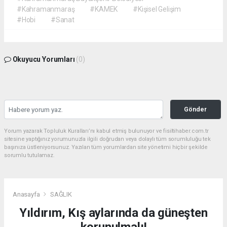
#Kahramanmaraş
#KAMEK
#Kişisel Gelişim
#Hobi
#Sanat
Okuyucu Yorumları
(0)
Gönder
Yorum yazarak Topluluk Kuralları’nı kabul etmiş bulunuyor ve fisiltihaber.com.tr
sitesine yaptığınız yorumunuzla ilgili doğrudan veya dolaylı tüm sorumluluğu tek
başınıza üstleniyorsunuz. Yazılan tüm yorumlardan site yönetimi hiçbir şekilde
sorumlu tutulamaz.
Anasayfa
SAĞLIK
Yıldırım, Kış aylarında da güneşten
korunulmalı!