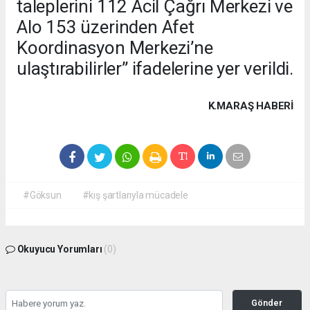
taleplerini 112 Acil Çağrı Merkezi ve
Alo 153 üzerinden Afet
Koordinasyon Merkezi’ne
ulaştırabilirler” ifadelerine yer verildi.
K.MARAŞ HABERİ
#Göksun
#kış şartlarıyla mücadele
Okuyucu Yorumları
(0)
Gönder