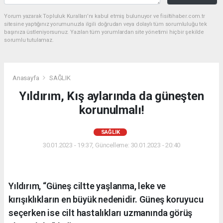
Yorum yazarak Topluluk Kuralları’nı kabul etmiş bulunuyor ve fisiltihaber.com.tr
sitesine yaptığınız yorumunuzla ilgili doğrudan veya dolaylı tüm sorumluluğu tek
başınıza üstleniyorsunuz. Yazılan tüm yorumlardan site yönetimi hiçbir şekilde
sorumlu tutulamaz.
Anasayfa
SAĞLIK
Yıldırım, Kış aylarında da güneşten
korunulmalı!
SAĞLIK
30.01.2023 - 19:37, Güncelleme: 30.01.2023 - 20:40
Yıldırım, “Güneş ciltte yaşlanma, leke ve
kırışıklıkların en büyük nedenidir. Güneş koruyucu
seçerken ise cilt hastalıkları uzmanında görüş