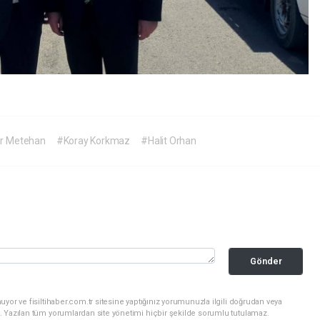
r Metehan
#Koray Korkmaz
#Halit Orhan
Gönder
yor ve fisiltihaber.com.tr sitesine yaptığınız yorumunuzla ilgili doğrudan veya
. Yazılan tüm yorumlardan site yönetimi hiçbir şekilde sorumlu tutulamaz.