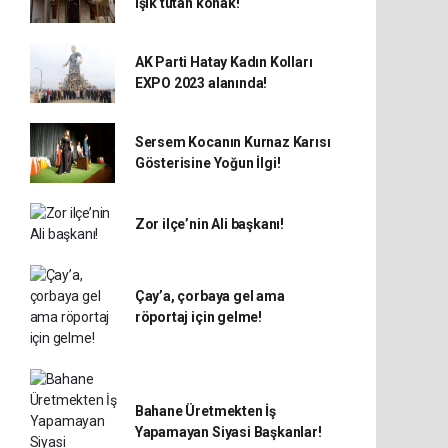
ışık tutan konak!
AK Parti Hatay Kadın Kolları
EXPO 2023 alanında!
Sersem Kocanın Kurnaz Karısı
Gösterisine Yoğun İlgi!
Zor ilçe’nin Ali başkanı!
Çay’a, çorbaya gel ama
röportaj için gelme!
Bahane Üretmekten İş
Yapamayan Siyasi Başkanlar!