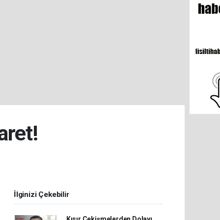
ret!
İlginizi Çekebilir
Kısır Çekişmelerden Dolayı