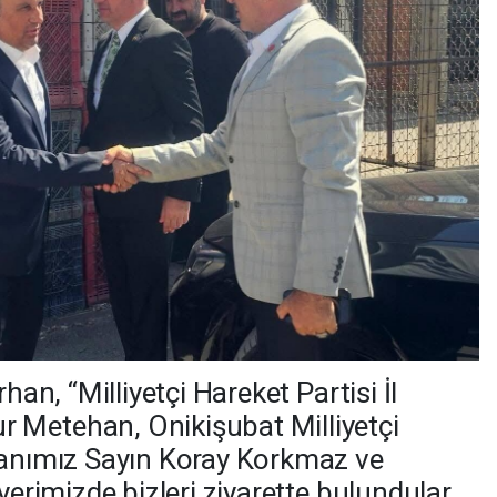
han, “Milliyetçi Hareket Partisi İl
 Metehan, Onikişubat Milliyetçi
kanımız Sayın Koray Korkmaz ve
yerimizde bizleri ziyarette bulundular,