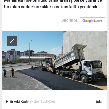
Mahallesi’nde ömrünü tamamlamış parke yollar ve
bozulan cadde-sokaklar sıcak asfaltla yenilendi.
ABONE OL
Erkek
|
Kadın
(Haberi Sesli Oku)