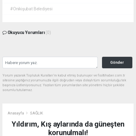
#Onikişubat Belediyesi
Okuyucu Yorumları
(0)
Gönder
Yorum yazarak Topluluk Kuralları’nı kabul etmiş bulunuyor ve fisiltihaber.com.tr
sitesine yaptığınız yorumunuzla ilgili doğrudan veya dolaylı tüm sorumluluğu tek
başınıza üstleniyorsunuz. Yazılan tüm yorumlardan site yönetimi hiçbir şekilde
sorumlu tutulamaz.
Anasayfa
SAĞLIK
Yıldırım, Kış aylarında da güneşten
korunulmalı!