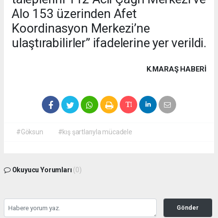
Alo 153 üzerinden Afet
Koordinasyon Merkezi’ne
ulaştırabilirler” ifadelerine yer verildi.
K.MARAŞ HABERİ
#Göksun
#kış şartlarıyla mücadele
Okuyucu Yorumları
(0)
Gönder