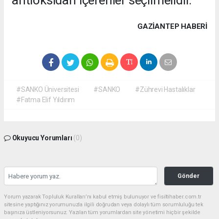
antioksidan içerenler seçilmelidir.”
GAZIANTEP HABERİ
#SANKO Üniversitesi
#SANKO
#Zührevi Hastalıklar
#Fatma Elif Yıldırım
Okuyucu Yorumları
(0)
Gönder
Yorum yazarak Topluluk Kuralları’nı kabul etmiş bulunuyor ve fisiltihaber.com.tr
sitesine yaptığınız yorumunuzla ilgili doğrudan veya dolaylı tüm sorumluluğu tek
başınıza üstleniyorsunuz. Yazılan tüm yorumlardan site yönetimi hiçbir şekilde