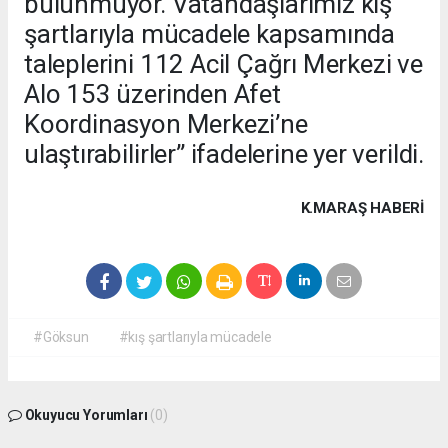
bulunmuyor. Vatandaşlarımız kış
şartlarıyla mücadele kapsamında
taleplerini 112 Acil Çağrı Merkezi ve
Alo 153 üzerinden Afet
Koordinasyon Merkezi’ne
ulaştırabilirler” ifadelerine yer verildi.
K.MARAŞ HABERİ
#Göksun
#kış şartlarıyla mücadele
Okuyucu Yorumları
(0)