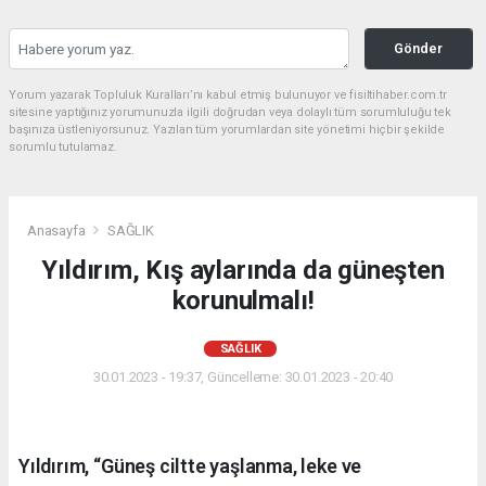
Gönder
Yorum yazarak Topluluk Kuralları’nı kabul etmiş bulunuyor ve fisiltihaber.com.tr
sitesine yaptığınız yorumunuzla ilgili doğrudan veya dolaylı tüm sorumluluğu tek
başınıza üstleniyorsunuz. Yazılan tüm yorumlardan site yönetimi hiçbir şekilde
sorumlu tutulamaz.
Anasayfa
SAĞLIK
Yıldırım, Kış aylarında da güneşten
korunulmalı!
SAĞLIK
30.01.2023 - 19:37, Güncelleme: 30.01.2023 - 20:40
Yıldırım, “Güneş ciltte yaşlanma, leke ve