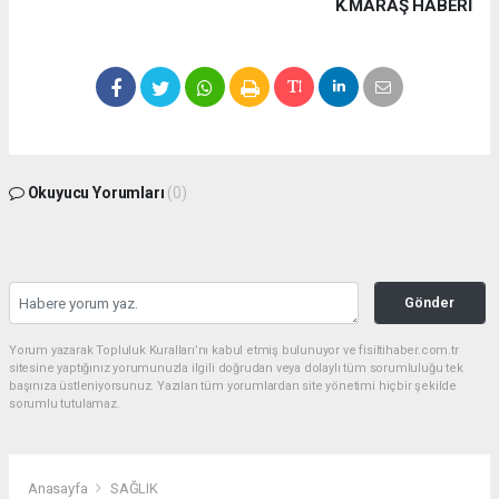
K.MARAŞ HABERİ
Okuyucu Yorumları
(0)
Gönder
Yorum yazarak Topluluk Kuralları’nı kabul etmiş bulunuyor ve fisiltihaber.com.tr
sitesine yaptığınız yorumunuzla ilgili doğrudan veya dolaylı tüm sorumluluğu tek
başınıza üstleniyorsunuz. Yazılan tüm yorumlardan site yönetimi hiçbir şekilde
sorumlu tutulamaz.
Anasayfa
SAĞLIK