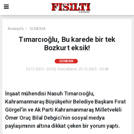
Anasayfa
GÜNDEM
Tımarcıoğlu, Bu karede bir tek
Bozkurt eksik!
GÜNDEM
25.12.2025 - 20:30, Güncelleme: 25.12.2025 - 20:58
İnşaat mühendisi Nasuh Tımarcıoğlu,
Kahramanmaraş Büyükşehir Belediye Başkanı Fırat
Görgel'in ve Ak Parti Kahramanmaraş Milletvekili
Ömer Oruç Bilal Debgici'nin sosyal medya
paylaşımının altına dikkat çeken bir yorum yaptı.