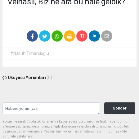
Velhasıl, Biz ne ara bu hale geldik?”
#Nasuh Tımarcıoğlu
Okuyucu Yorumları
(0)
Gönder
Yorum yazarak Topluluk Kuralları’nı kabul etmiş bulunuyor ve fisiltihaber.com.tr
sitesine yaptığınız yorumunuzla ilgili doğrudan veya dolaylı tüm sorumluluğu tek
başınıza üstleniyorsunuz. Yazılan tüm yorumlardan site yönetimi hiçbir şekilde
sorumlu tutulamaz.