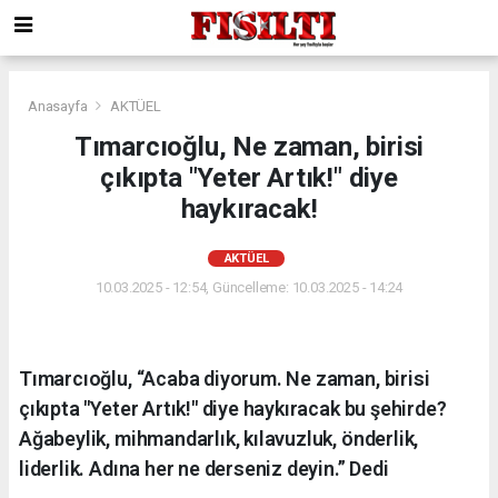
Anasayfa
AKTÜEL
Tımarcıoğlu, Ne zaman, birisi
çıkıpta "Yeter Artık!" diye
haykıracak!
AKTÜEL
10.03.2025 - 12:54, Güncelleme: 10.03.2025 - 14:24
Tımarcıoğlu, “Acaba diyorum. Ne zaman, birisi
çıkıpta "Yeter Artık!" diye haykıracak bu şehirde?
Ağabeylik, mihmandarlık, kılavuzluk, önderlik,
liderlik. Adına her ne derseniz deyin.” Dedi