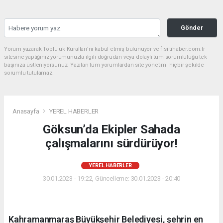
Gönder
Yorum yazarak Topluluk Kuralları’nı kabul etmiş bulunuyor ve fisiltihaber.com.tr
sitesine yaptığınız yorumunuzla ilgili doğrudan veya dolaylı tüm sorumluluğu tek
başınıza üstleniyorsunuz. Yazılan tüm yorumlardan site yönetimi hiçbir şekilde
sorumlu tutulamaz.
Anasayfa
YEREL HABERLER
Göksun’da Ekipler Sahada
çalışmalarını sürdürüyor!
YEREL HABERLER
30.01.2023 - 19:22, Güncelleme: 30.01.2023 - 20:40
Kahramanmaraş Büyükşehir Belediyesi, şehrin en