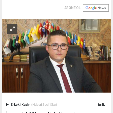
ABONE OL
Erkek
|
Kadın
(Haberi Sesli Oku)