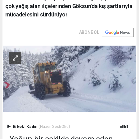
çok yağış alan ilçelerinden Göksun’da kış şartlarıyla
mücadelesini sürdürüyor.
ABONE OL
Erkek
|
Kadın
(Haberi Sesli Oku)
Yoğun bir şekilde devam eden