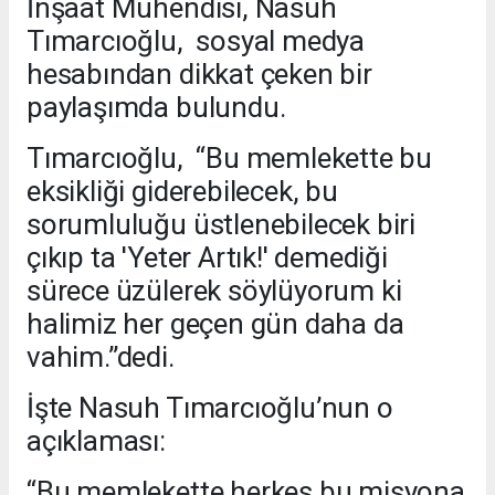
İnşaat Mühendisi, Nasuh
Tımarcıoğlu, sosyal medya
hesabından dikkat çeken bir
paylaşımda bulundu.
Tımarcıoğlu, “Bu memlekette bu
eksikliği giderebilecek, bu
sorumluluğu üstlenebilecek biri
çıkıp ta 'Yeter Artık!' demediği
sürece üzülerek söylüyorum ki
halimiz her geçen gün daha da
vahim.”dedi.
İşte Nasuh Tımarcıoğlu’nun o
açıklaması:
“Bu memlekette herkes bu misyona