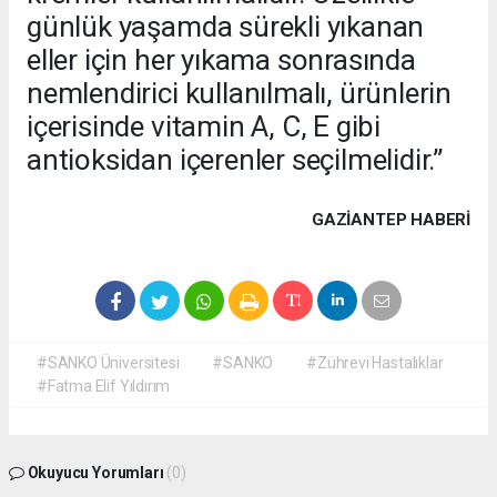
günlük yaşamda sürekli yıkanan
eller için her yıkama sonrasında
nemlendirici kullanılmalı, ürünlerin
içerisinde vitamin A, C, E gibi
antioksidan içerenler seçilmelidir.”
GAZIANTEP HABERİ
#SANKO Üniversitesi
#SANKO
#Zührevi Hastalıklar
#Fatma Elif Yıldırım
Okuyucu Yorumları
(0)