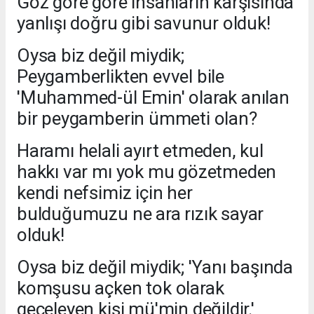
Göz göre göre insanların karşısında
yanlışı doğru gibi savunur olduk!
Oysa biz değil miydik;
Peygamberlikten evvel bile
'Muhammed-ül Emin' olarak anılan
bir peygamberin ümmeti olan?
Haramı helali ayırt etmeden, kul
hakkı var mı yok mu gözetmeden
kendi nefsimiz için her
bulduğumuzu ne ara rızık sayar
olduk!
Oysa biz değil miydik; 'Yanı başında
komşusu açken tok olarak
geceleyen kişi mü'min değildir.'