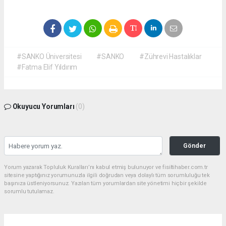
#SANKO Üniversitesi
#SANKO
#Zührevi Hastalıklar
#Fatma Elif Yıldırım
Okuyucu Yorumları
(0)
Gönder
Yorum yazarak Topluluk Kuralları’nı kabul etmiş bulunuyor ve fisiltihaber.com.tr
sitesine yaptığınız yorumunuzla ilgili doğrudan veya dolaylı tüm sorumluluğu tek
başınıza üstleniyorsunuz. Yazılan tüm yorumlardan site yönetimi hiçbir şekilde
sorumlu tutulamaz.