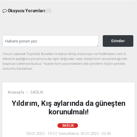
Okuyucu Yorumları
(0)
Gönder
Yorum yazarak Topluluk Kuralları’nı kabul etmiş bulunuyor ve fisiltihaber.com.tr
sitesine yaptığınız yorumunuzla ilgili doğrudan veya dolaylı tüm sorumluluğu tek
başınıza üstleniyorsunuz. Yazılan tüm yorumlardan site yönetimi hiçbir şekilde
sorumlu tutulamaz.
Anasayfa
SAĞLIK
Yıldırım, Kış aylarında da güneşten
korunulmalı!
SAĞLIK
30.01.2023 - 19:37, Güncelleme: 30.01.2023 - 20:40