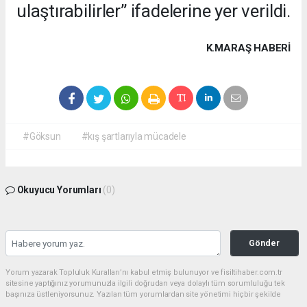
ulaştırabilirler” ifadelerine yer verildi.
K.MARAŞ HABERİ
#Göksun
#kış şartlarıyla mücadele
Okuyucu Yorumları
(0)
Gönder
Yorum yazarak Topluluk Kuralları’nı kabul etmiş bulunuyor ve fisiltihaber.com.tr
sitesine yaptığınız yorumunuzla ilgili doğrudan veya dolaylı tüm sorumluluğu tek
başınıza üstleniyorsunuz. Yazılan tüm yorumlardan site yönetimi hiçbir şekilde
sorumlu tutulamaz.