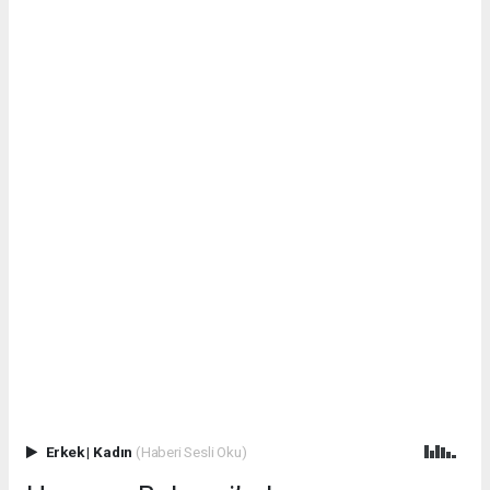
Erkek
|
Kadın
(Haberi Sesli Oku)