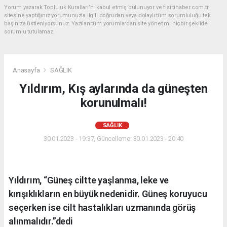
Yorum yazarak Topluluk Kuralları’nı kabul etmiş bulunuyor ve fisiltihaber.com.tr
sitesine yaptığınız yorumunuzla ilgili doğrudan veya dolaylı tüm sorumluluğu tek
başınıza üstleniyorsunuz. Yazılan tüm yorumlardan site yönetimi hiçbir şekilde
sorumlu tutulamaz.
Anasayfa
SAĞLIK
Yıldırım, Kış aylarında da güneşten
korunulmalı!
SAĞLIK
30.01.2023 - 19:37, Güncelleme: 30.01.2023 - 20:40
Yıldırım, “Güneş ciltte yaşlanma, leke ve
kırışıklıkların en büyük nedenidir. Güneş koruyucu
seçerken ise cilt hastalıkları uzmanında görüş
alınmalıdır.”dedi