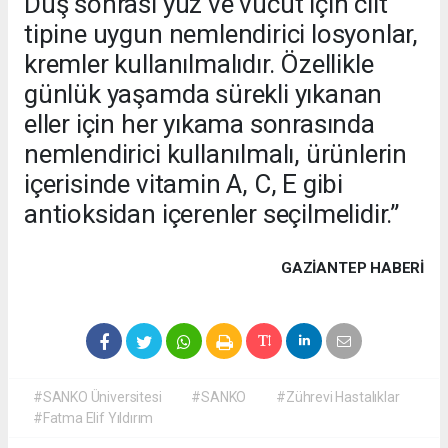
Duş sonrası yüz ve vücut için cilt
tipine uygun nemlendirici losyonlar,
kremler kullanılmalıdır. Özellikle
günlük yaşamda sürekli yıkanan
eller için her yıkama sonrasında
nemlendirici kullanılmalı, ürünlerin
içerisinde vitamin A, C, E gibi
antioksidan içerenler seçilmelidir.”
GAZIANTEP HABERİ
#SANKO Üniversitesi
#SANKO
#Zührevi Hastalıklar
#Fatma Elif Yıldırım