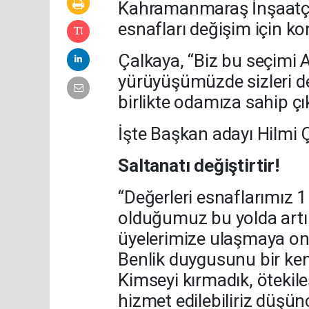
Kahramanmaraş İnşaatçıl
esnafları değişim için k
Çalkaya, “Biz bu seçimi Al
yürüyüşümüzde sizleri d
birlikte odamıza sahip çık
İşte Başkan adayı Hilmi 
Saltanatı değiştirtir!
“Değerleri esnaflarımız 1
olduğumuz bu yolda artı
üyelerimize ulaşmaya onl
Benlik duygusunu bir kena
Kimseyi kırmadık, ötekile
hizmet edilebiliriz düşün