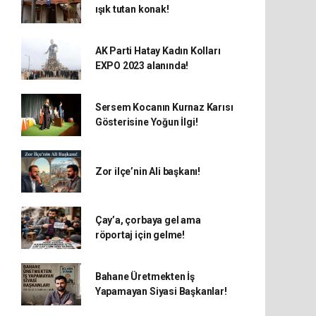
ışık tutan konak!
AK Parti Hatay Kadın Kolları
EXPO 2023 alanında!
Sersem Kocanın Kurnaz Karısı
Gösterisine Yoğun İlgi!
Zor ilçe’nin Ali başkanı!
Çay’a, çorbaya gel ama
röportaj için gelme!
Bahane Üretmekten İş
Yapamayan Siyasi Başkanlar!