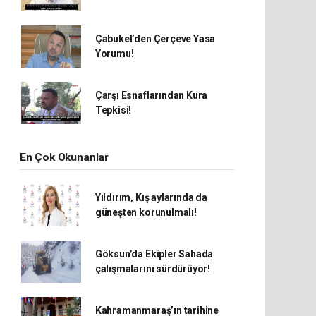
Çabukel’den Çerçeve Yasa
Yorumu!
Çarşı Esnaflarından Kura
Tepkisi!
En Çok Okunanlar
Yıldırım, Kış aylarında da
güneşten korunulmalı!
Göksun’da Ekipler Sahada
çalışmalarını sürdürüyor!
Kahramanmaraş’ın tarihine