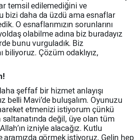
ar temsil edilemediğini ve
 bizi daha da üzdü ama esnaflar
dik. O esnaflarımızın sorunlarını
yoldaş olabilme adına biz buradayız
erde bunu vurguladık. Biz
ı biliyoruz. Çözüm odaklıyız,
m!
daha şeffaf bir hizmet anlayışı
ız belli Mavi’de buluşalım. Oyunuzu
 hareket etmenizi istiyorum çünkü
in saltanatında değil, üye olan tüm
Allah’ın izniyle alacağız. Kutlu
e aramızda görmek istiyoruz. Gelin hep