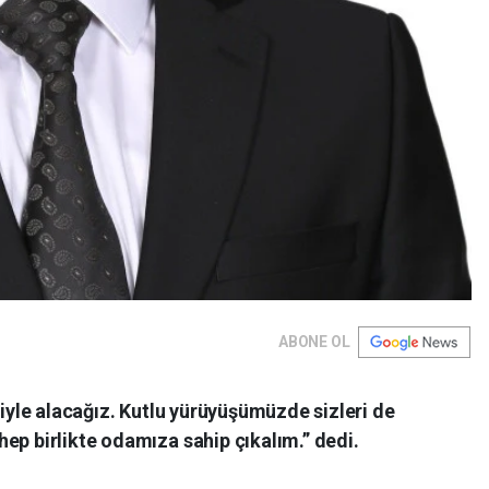
ABONE OL
niyle alacağız. Kutlu yürüyüşümüzde sizleri de
ep birlikte odamıza sahip çıkalım.” dedi.