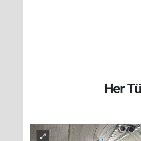
Her Tü