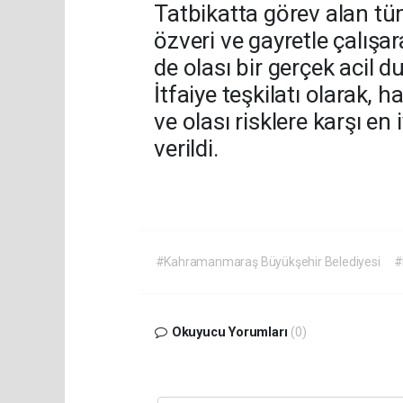
Tatbikatta görev alan tüm
özveri ve gayretle çalışa
de olası bir gerçek acil d
İtfaiye teşkilatı olarak, h
ve olası risklere karşı en i
verildi.
#Kahramanmaraş Büyükşehir Belediyesi
#
Okuyucu Yorumları
(0)