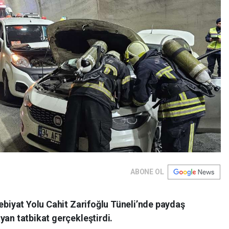
ABONE OL
debiyat Yolu Cahit Zarifoğlu Tüneli’nde paydaş
yan tatbikat gerçekleştirdi.