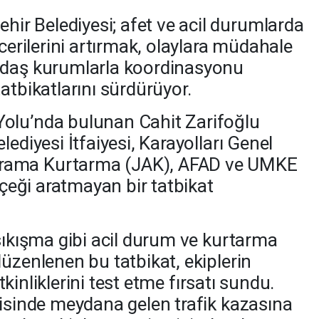
r Belediyesi; afet ve acil durumlarda
ecerilerini artırmak, olaylara müdahale
ydaş kurumlarla koordinasyonu
atbikatlarını sürdürüyor.
olu’nda bulunan Cahit Zarifoğlu
ediyesi İtfaiyesi, Karayolları Genel
rama Kurtarma (JAK), AFAD ve UMKE
erçeği aratmayan bir tatbikat
 sıkışma gibi acil durum ve kurtarma
üzenlenen bu tatbikat, ekiplerin
etkinliklerini test etme fırsatı sundu.
risinde meydana gelen trafik kazasına