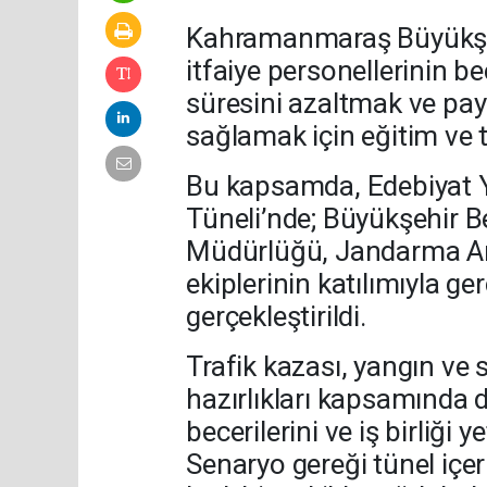
Kahramanmaraş Büyükşehi
itfaiye personellerinin b
süresini azaltmak ve pa
sağlamak için eğitim ve t
Bu kapsamda, Edebiyat Y
Tüneli’nde; Büyükşehir Bel
Müdürlüğü, Jandarma A
ekiplerinin katılımıyla g
gerçekleştirildi.
Trafik kazası, yangın ve
hazırlıkları kapsamında d
becerilerini ve iş birliği y
Senaryo gereği tünel içe