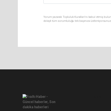
Yorum yazarak Topluluk Kuralları’nı kabul etmiş bulunu
dolaylı tüm sorumluluğu tek başınıza üstleniyorsunuz
Lite-0.052