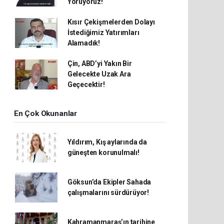
Yoruyoruz!
Kısır Çekişmelerden Dolayı
İstediğimiz Yatırımları
Alamadık!
Çin, ABD’yi Yakın Bir
Gelecekte Uzak Ara
Geçecektir!
En Çok Okunanlar
Yıldırım, Kış aylarında da
güneşten korunulmalı!
Göksun’da Ekipler Sahada
çalışmalarını sürdürüyor!
Kahramanmaraş’ın tarihine