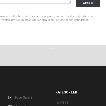
Gönder
yor ve fisiltihaber.com.tr sitesine yaptığınız yorumunuzla ilgili doğrudan veya
. Yazılan tüm yorumlardan site yönetimi hiçbir şekilde sorumlu tutulamaz.
KATEGORİLER
Foto Galeri
AKTÜEL