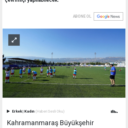
ABONE OL
Erkek
|
Kadın
(Haberi Sesli Oku)
Kahramanmaraş Büyükşehir