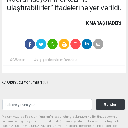
ulaştırabilirler” ifadelerine yer verildi.
K.MARAŞ HABERİ
#Göksun
#kış şartlarıyla mücadele
Okuyucu Yorumları
(0)
Gönder
Yorum yazarak Topluluk Kuralları’nı kabul etmiş bulunuyor ve fisiltihaber.com.tr
sitesine yaptığınız yorumunuzla ilgili doğrudan veya dolaylı tüm sorumluluğu tek
başınıza üstleniyorsunuz. Yazılan tüm yorumlardan site yönetimi hiçbir şekilde