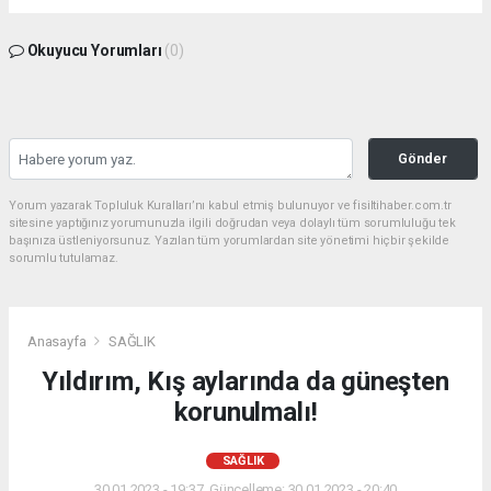
Okuyucu Yorumları
(0)
Gönder
Yorum yazarak Topluluk Kuralları’nı kabul etmiş bulunuyor ve fisiltihaber.com.tr
sitesine yaptığınız yorumunuzla ilgili doğrudan veya dolaylı tüm sorumluluğu tek
başınıza üstleniyorsunuz. Yazılan tüm yorumlardan site yönetimi hiçbir şekilde
sorumlu tutulamaz.
Anasayfa
SAĞLIK
Yıldırım, Kış aylarında da güneşten
korunulmalı!
SAĞLIK
30.01.2023 - 19:37, Güncelleme: 30.01.2023 - 20:40