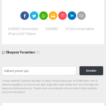
#SANKO Üniversitesi
#SANKO
#Zührevi Hastalıklar
#Fatma Elif Yıldırım
Okuyucu Yorumları
(0)
Gönder
Yorum yazarak Topluluk Kuralları’nı kabul etmiş bulunuyor ve fisiltihaber.com.tr
sitesine yaptığınız yorumunuzla ilgili doğrudan veya dolaylı tüm sorumluluğu tek
başınıza üstleniyorsunuz. Yazılan tüm yorumlardan site yönetimi hiçbir şekilde
sorumlu tutulamaz.