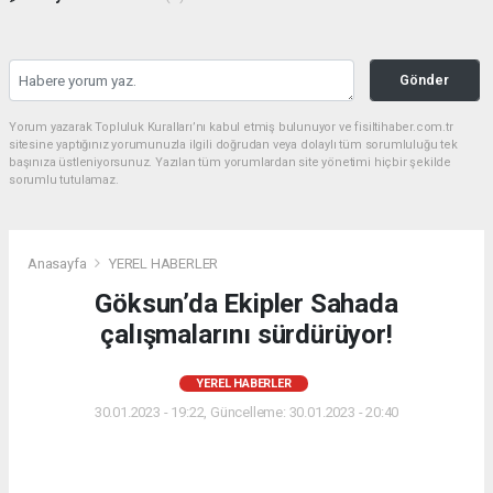
Gönder
Yorum yazarak Topluluk Kuralları’nı kabul etmiş bulunuyor ve fisiltihaber.com.tr
sitesine yaptığınız yorumunuzla ilgili doğrudan veya dolaylı tüm sorumluluğu tek
başınıza üstleniyorsunuz. Yazılan tüm yorumlardan site yönetimi hiçbir şekilde
sorumlu tutulamaz.
Anasayfa
YEREL HABERLER
Göksun’da Ekipler Sahada
çalışmalarını sürdürüyor!
YEREL HABERLER
30.01.2023 - 19:22, Güncelleme: 30.01.2023 - 20:40